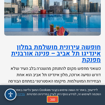
חופשה עירונית מושלמת במלון
אינדיגו תל אביב – פנינה אורבנית
מפנקת
כשאני מחפש מקום להתנתק מהשגרה בלב העיר שלא
דורש נסיעה ארוכה, מלון אינדיגו תל אביב הוא אחת
הבחירות המושלמות. מיקומו האסטרטגי במתחם הבורסה
ליהלומים המתחדש...
לידיעתך, באתר זה נעשה שימוש בקבצי Cookies המשך גלישה באתר מהווה
הסכמה לשימוש זה, למידע נוסף ניתן לעיין במדיניות הפרטיות
מדיניות הפרטיות
סגור