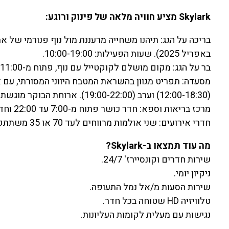
Skylark מציע חוויה מלאה של פינוק ורוגע:
באפריל 2025). שעות הפעילות: 10:00-19:00.
בר על הגג: מקום מושלם לקוקטייל עם נוף, פתוח מ-11:00 עד חצות, עם מבצעי happy hour יומיים בין 18:00 ל-20:00.
(12:00-18:30) וערב (19:00-22:00). ארוחת הבוקר מוגשת בסגנון בופה, קונטיננטלי או אמריקאי.
מרכז בריאות וספא: חדר כושר פתוח מ-7:00 עד 22:00 וחדר טיפולים עם מגוון עיסויים (בתיאום מראש עם הקבלה).
חדרי אירועים: שני אולמות מרווחים לעד 70 או 35 משתתפים, מושלמים לכנסים או אירועים מיוחדים.
מה עוד תמצאו ב-Skylark?
שירות חדרים וקונסיירז' 24/7.
ניקיון יומי.
שירות הסעות מ/אל נמל התעופה.
טלוויזיה HD שטוחה בכל חדר.
נגישות עם מעלית לקומות העליונות.