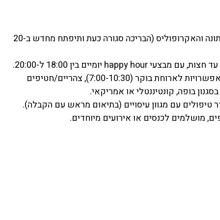
בריכה על הגג: תיהנו משחייה מרעננת מול נוף פנורמי של אתונה והאקרופוליס (הבריכה סגורה כעת ותיפתח מחדש ב-20
מסעדה: תפריט מגוון בהשראת המטבח היווני המסורתי, עם אפשרויות לארוחת בוקר (7:00-10:30), צהריים/חטיפים