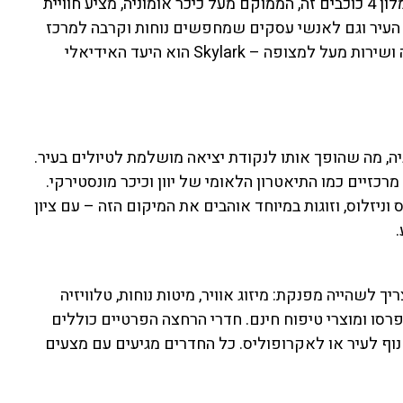
Aluma Hotels & Resorts הוא המקום המושלם עבורכם. מלון 4 כוכבים זה, הממוקם מעל כיכר אומוניה, מציע חוויית
 העיר וגם לאנשי עסקים שמחפשים נוחות וקרבה למרכז
העניינים. עם חדרים מעוצבים, בריכה על הגג, מסעדה מעולה ושירות מעל למצופה – Skylark הוא היעד האידיאלי
וניה, מה שהופך אותו לנקודת יציאה מושלמת לטיולים בעיר.
מרכזיים כמו התיאטרון הלאומי של יוון וכיכר מונסטירקי.
ה אלפתריוס וניזלוס, וזוגות במיוחד אוהבים את המיקום הזה – עם ציון
 מה שצריך לשהייה מפנקת: מיזוג אוויר, מיטות נוחות, טלוויזיה
ספרסו ומוצרי טיפוח חינם. חדרי הרחצה הפרטיים כוללים
ף לעיר או לאקרופוליס. כל החדרים מגיעים עם מצעים