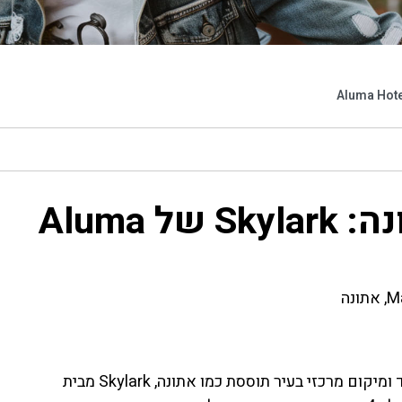
חופשה בסטייל בלב אתונה: Skylark של Aluma
אם אתם חולמים על חופשה שמשלבת נוחות, עיצוב מוקפד ומיקום מרכזי בעיר תוססת כמו אתונה, Skylark מבית