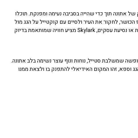
ל אתונה תוך כדי שהייה בסביבה נעימה ומפנקת. תוכלו
כושר, לחקור את העיר ולסיים עם קוקטייל על הגג מול
השקיעה. בין אם אתם כאן לטיול רומנטי, חופשה משפחתית או נסיעת עסקים, Skylark מציע חוויה שמותאמת בדיוק
Sk הוא יותר ממלון – זו חופשה שמשלבת סטייל, נוחות ונוף עוצר נשימה בלב אתונה.
גג וספא, זהו המקום האידיאלי להתפנק בו ולצאת ממנו