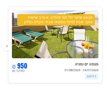
מבצע שישי יולי חצי פנסיון- א.ערב שישי+
בוקר שבת ופינוי במוצאי שבת- מקלט במלון
›
950 ₪
מצפה ים נתניה
24/07/2626 - 01/08/2626
1290 ₪
1 לילות