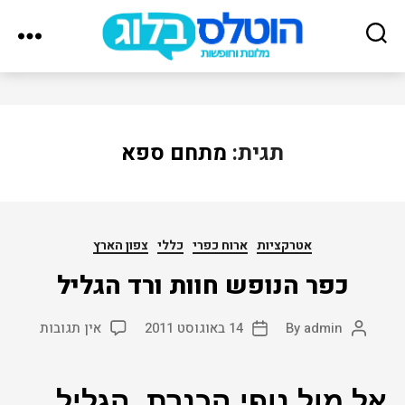
הוטלס
בלוג
תגית:
מתחם ספא
Categories
אטרקציות
ארוח כפרי
כללי
צפון הארץ
כפר הנופש חוות ורד הגליל
על
admin
By
14 באוגוסט 2011
אין תגובות
Post
Post
כפר
date
author
הנופש
חוות
אל מול נופי הכנרת, הגליל