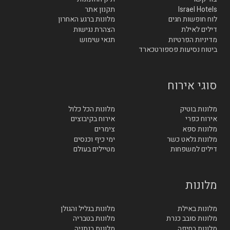
Israel Hotels
תקנון אתר
לוח חופשות חגים
מלונות ברגע האחרון
דילים לאילת
הצהרת נגישות
מדיניות הפרטיות
תנאי שימוש
ביטוח נסיעות פספורטכארד
סוגי אירוח
מלונות בוטיק
מלונות הכל כלול
אירוח כפרי
אירוח בקיבוצים
מלונות ספא
צימרים
מלונות גלאט כשר
ימי כיף וכנסים
דילים למשפחות
מטיילים בעולם
מלונות
מלונות באילת
מלונות בגליל והגולן
מלונות סובב כנרת
מלונות בטבריה
מלונות בחיפה
מלונות בנתניה