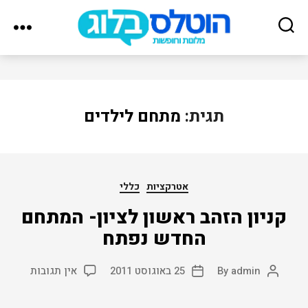
הוטלס
בלוג
תגית:
מתחם לילדים
Categories
אטרקציות
כללי
קניון הזהב ראשון לציון- המתחם
החדש נפתח
על
admin
By
25 באוגוסט 2011
אין תגובות
Post
Post
קניון
date
author
הזהב