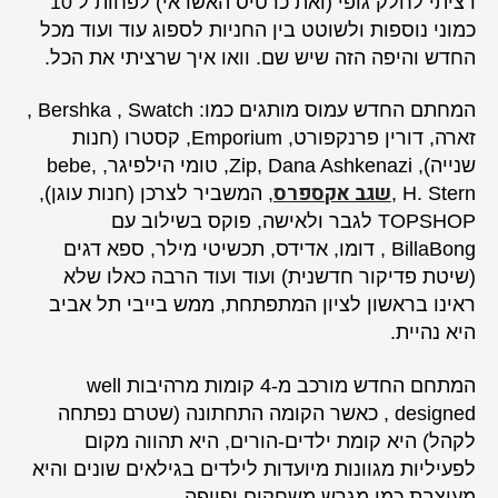
רציתי לחלק גופי (ואת כרטיס האשראי) לפחות ל 10
כמוני נוספות ולשוטט בין החניות לספוג עוד ועוד מכל
החדש והיפה הזה שיש שם. וואו איך שרציתי את הכל.
המחתם החדש עמוס מותגים כמו: Bershka , Swatch ,
זארה, דורין פרנקפורט, Emporium, קסטרו (חנות
שנייה), Zip, Dana Ashkenazi, טומי הילפיגר, bebe,
שגב אקספרס
H. Stern ,
, המשביר לצרכן (חנות עוגן),
TOPSHOP לגבר ולאישה, פוקס בשילוב עם
BillaBong , דומו, אדידס, תכשיטי מילר, ספא דגים
(שיטת פדיקור חדשנית) ועוד ועוד הרבה כאלו שלא
ראינו בראשון לציון המתפתחת, ממש בייבי תל אביב
היא נהיית.
המתחם החדש מורכב מ-4 קומות מרהיבות well
designed , כאשר הקומה התחתונה (שטרם נפתחה
לקהל) היא קומת ילדים-הורים, היא תהווה מקום
לפעיליות מגוונות מיועדות לילדים בגילאים שונים והיא
מעוצבת כמו מגרש משחקים יפייפה.