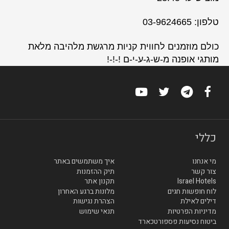
טלפון: 03-9624665
כולם מוזמנים לחווית קניות מרגשת מלהיבה מלאת
מותגי אופנה מ-ש-ג-ע-י-ם !-!-!
כללי
מי אנחנו
איך משתמשים באתר
צור קשר
תיק ההזמנות
Israel Hotels
תקנון אתר
לוח חופשות חגים
מלונות ברגע האחרון
דילים לאילת
הצהרת נגישות
מדיניות הפרטיות
תנאי שימוש
ביטוח נסיעות פספורטכארד