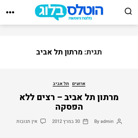
הוטלס
בלוג
תגית:
מרתון תל אביב
Categories
ארועים
תל אביב
מרתון תל אביב – רצים ללא
הפסקה
על
admin
By
30 במרץ 2012
אין תגובות
Post
Post
מרתון
date
author
תל