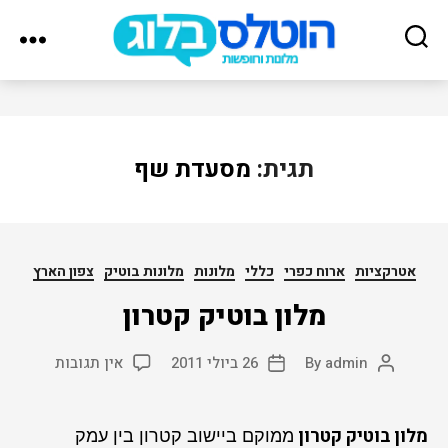
הוטלס
בלוג
תגית:
מסעדת שף
Categories
אטרקציות
ארוח כפרי
כללי
מלונות
מלונות בוטיק
צפון הארץ
מלון בוטיק קטרון
על
admin
By
26 ביולי 2011
אין תגובות
Post
Post
מלון
date
author
בוטיק
קטרון
מלון בוטיק קטרון
ממוקם ביישוב קטרון בין עמק