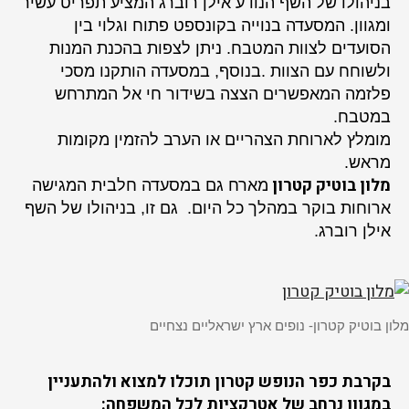
בניהולו של השף הנודע אילן רוברג המציע תפריט עשיר
ומגוון. המסעדה בנוייה בקונספט פתוח וגלוי בין
הסועדים לצוות המטבח. ניתן לצפות בהכנת המנות
ולשוחח עם הצוות .בנוסף, במסעדה הותקנו מסכי
פלזמה המאפשרים הצצה בשידור חי אל המתרחש
במטבח.
מומלץ לארוחת הצהריים או הערב להזמין מקומות
מראש.
מלון בוטיק קטרון
מארח גם במסעדה חלבית המגישה
ארוחות בוקר במהלך כל היום. גם זו, בניהולו של השף
אילן רוברג.
מלון בוטיק קטרון- נופים ארץ ישראליים נצחיים
בקרבת כפר הנופש קטרון תוכלו למצוא ולהתעניין
במגוון נרחב של אטרקציות לכל המשפחה: