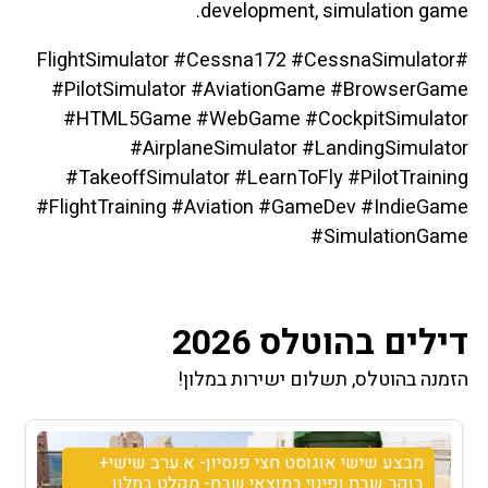
development, simulation game.
#FlightSimulator #Cessna172 #CessnaSimulator
#PilotSimulator #AviationGame #BrowserGame
#HTML5Game #WebGame #CockpitSimulator
#AirplaneSimulator #LandingSimulator
#TakeoffSimulator #LearnToFly #PilotTraining
#FlightTraining #Aviation #GameDev #IndieGame
#SimulationGame
דילים בהוטלס 2026
הזמנה בהוטלס, תשלום ישירות במלון!
מבצע שישי אוגוסט חצי פנסיון- א.ערב שישי+
בוקר שבת ופינוי במוצאי שבת- מקלט במלון