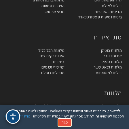
לוח חופשות חגים
מלונות ברגע האחרון
דילים לאילת
הצהרת נגישות
מדיניות הפרטיות
תנאי שימוש
ביטוח נסיעות פספורטכארד
סוגי אירוח
מלונות בוטיק
מלונות הכל כלול
אירוח כפרי
אירוח בקיבוצים
מלונות ספא
צימרים
מלונות גלאט כשר
ימי כיף וכנסים
דילים למשפחות
מטיילים בעולם
מלונות
מלונות באילת
מלונות בגליל והגולן
לידיעתך, באתר זה נעשה שימוש בקבצי Cookies המשך גלישה באתר מהווה
מלונות סובב כנרת
מלונות בטבריה
הסכמה לשימוש זה, למידע נוסף ניתן לעיין במדיניות הפרטיות
מדיניות הפרטיות
מלונות בחיפה
מלונות בנתניה
מלונות בתל אביב
מלונות בירושלים
סגור