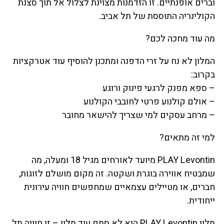
וברים אופנתיים. זו הזדמנות מצוינת לצלול אל תוך סצנת
הקולינריה התוססת של תל אביב.
מה עוד מחכה לכם?
המלון לא נח על זרי הדפנה ומתכנן להוסיף עוד אטרקציות
בקרוב:
– ספא מפנק לרגעי פינוק ורוגע
– אולם קולנוע פרטי לחובבי הקולנוע
– מרחב עסקים למי שצריך להישאר מחובר
למי זה מתאים?
PLAY Levontin מיועד לאורחים מגיל 18 ומעלה, מה
שמבטיח אווירה בוגרת ושקטה. זה מקום מושלם לזוגות,
חברים, או מטיילים עצמאיים שמחפשים חוויה עירונית
ייחודית.
מלון PLAY Levontin הוא לא סתם עוד מלון – זו חוויה תל