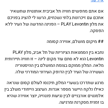
אייל שני
אם אתם מחפשים חוויה תל אביבית אותנטית שתשאיר
אתכם עם זיכרונות בלתי נשכחים, הרשו לי להציג בפניכם
את מלון PLAY Levontin – הפנינה החדשה של העיר ללא
הפסקה.
## מיקום מושלם, אווירה קסומה
נחבא בין הסמטאות הציוריות של תל אביב, מלון PLAY
Levontin הוא לא סתם עוד מקום לינה – זו חוויה תיירותית
מלאה. המלון ממוקם בצומת המושלם בין ההיסטוריה
העשירה של העיר לבין הדופק העירוני המודרני שלה.
מרגע שתדרכו בשערי המלון, תיכנסו לעולם קסום שנראה
כאילו נלקח היישר מספר אגדות. העיצוב הייחודי משלב בין
אלמנטים אורבניים לבין נגיעות פנטזיה, יוצר אווירה שהיא
בו זמנית מסקרנת ומרגיעה.