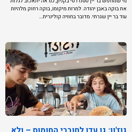
מי שמחפש בר יין סטנדרטי בקניון, כנראה יתאכזב לגלות
את בוקה באבן יהודה. למרות מיקומו, בוקה רחוק מלהיות
עוד בר יין שגרתי. מדובר בחוויה קולינרית...
גוז'ון: גן עדן לחובבי החומוס – ולא