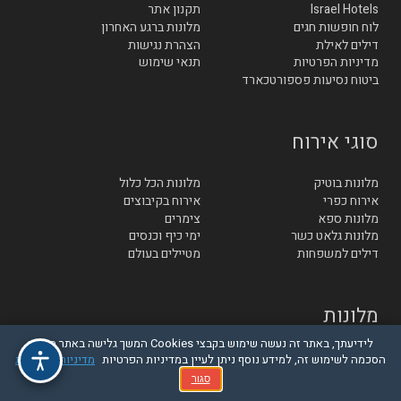
Israel Hotels
תקנון אתר
לוח חופשות חגים
מלונות ברגע האחרון
דילים לאילת
הצהרת נגישות
מדיניות הפרטיות
תנאי שימוש
ביטוח נסיעות פספורטכארד
סוגי אירוח
מלונות בוטיק
מלונות הכל כלול
אירוח כפרי
אירוח בקיבוצים
מלונות ספא
צימרים
מלונות גלאט כשר
ימי כיף וכנסים
דילים למשפחות
מטיילים בעולם
מלונות
לידיעתך, באתר זה נעשה שימוש בקבצי Cookies המשך גלישה באתר מהווה
מלונות באילת
מלונות בגליל והגולן
הסכמה לשימוש זה, למידע נוסף ניתן לעיין במדיניות הפרטיות
מדיניות הפרטיות
מלונות סובב כנרת
מלונות בטבריה
סגור
מלונות בחיפה
מלונות בנתניה