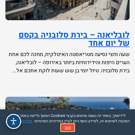
לובליאנה – בירת סלובניה בקסם
של יום אחד
שעה וחצי נסיעה מטריאסטה האיטלקית, מחכה לכם אחת
הערים היפות והידידותיות ביותר באירופה – לובליאנה,
בירת סלובניה. טיול יומי בן שש שעות לוקח אתכם אל...
לידיעתך, באתר זה נעשה שימוש בקבצי Cookies המשך גלישה באתר מהווה
הסכמה לשימוש זה, למידע נוסף ניתן לעיין במדיניות הפרטיות
מדיניות הפרטיות
סגור