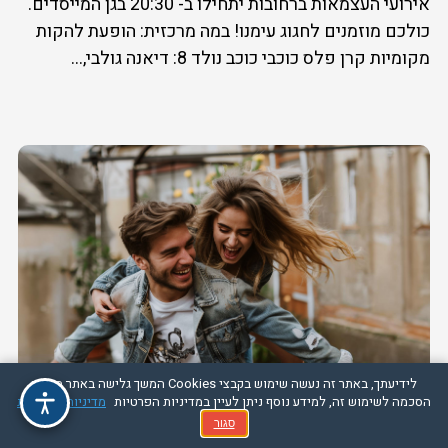
אירועי העצמאות ברחובות יתחילו ב- 20:30 בגן המייסדים.
כולכם מוזמנים לחגוג עימנו! במה מרכזית: הופעת להקות
מקומיות קרן פלס כוכבי כוכב נולד 8: דיאנה גולבי,...
לידיעתך, באתר זה נעשה שימוש בקבצי Cookies המשך גלישה באתר מהווה
הסכמה לשימוש זה, למידע נוסף ניתן לעיין במדיניות הפרטיות
מדיניות הפרטיות
סגור
חגיגות עצמאות בחיפה 09.05.11