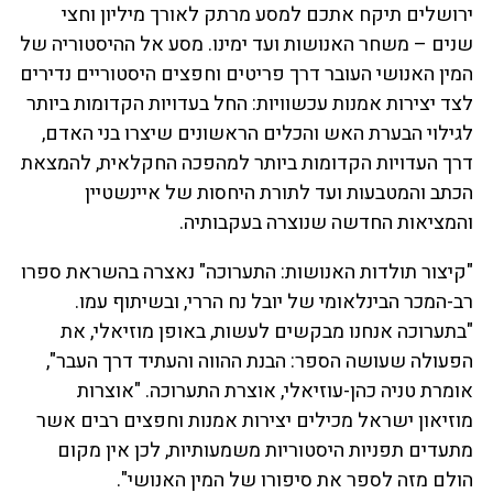
ירושלים תיקח אתכם למסע מרתק לאורך מיליון וחצי
שנים – משחר האנושות ועד ימינו. מסע אל ההיסטוריה של
המין האנושי העובר דרך פריטים וחפצים היסטוריים נדירים
לצד יצירות אמנות עכשוויות: החל בעדויות הקדומות ביותר
לגילוי הבערת האש והכלים הראשונים שיצרו בני האדם,
דרך העדויות הקדומות ביותר למהפכה החקלאית, להמצאת
הכתב והמטבעות ועד לתורת היחסות של איינשטיין
והמציאות החדשה שנוצרה בעקבותיה.
"קיצור תולדות האנושות: התערוכה" נאצרה בהשראת ספרו
רב-המכר הבינלאומי של יובל נח הררי, ובשיתוף עמו.
"בתערוכה אנחנו מבקשים לעשות, באופן מוזיאלי, את
הפעולה שעושה הספר: הבנת ההווה והעתיד דרך העבר",
אומרת טניה כהן-עוזיאלי, אוצרת התערוכה. "אוצרות
מוזיאון ישראל מכילים יצירות אמנות וחפצים רבים אשר
מתעדים תפניות היסטוריות משמעותיות, לכן אין מקום
הולם מזה לספר את סיפורו של המין האנושי".