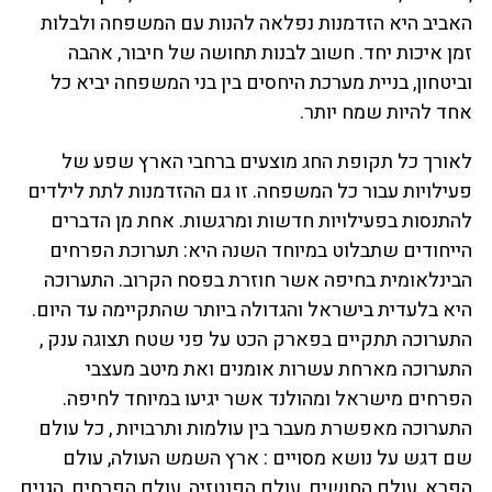
האביב היא הזדמנות נפלאה להנות עם המשפחה ולבלות
זמן איכות יחד. חשוב לבנות תחושה של חיבור, אהבה
וביטחון, בניית מערכת היחסים בין בני המשפחה יביא כל
אחד להיות שמח יותר.
לאורך כל תקופת החג מוצעים ברחבי הארץ שפע של
פעילויות עבור כל המשפחה. זו גם ההזדמנות לתת לילדים
להתנסות בפעילויות חדשות ומרגשות. אחת מן הדברים
הייחודים שתבלוט במיוחד השנה היא: תערוכת הפרחים
הבינלאומית בחיפה אשר חוזרת בפסח הקרוב. התערוכה
היא בלעדית בישראל והגדולה ביותר שהתקיימה עד היום.
התערוכה תתקיים בפארק הכט על פני שטח תצוגה ענק ,
התערוכה מארחת עשרות אומנים ואת מיטב מעצבי
הפרחים מישראל ומהולנד אשר יגיעו במיוחד לחיפה.
התערוכה מאפשרת מעבר בין עולמות ותרבויות , כל עולם
שם דגש על נושא מסויים : ארץ השמש העולה, עולם
הפרא, עולם החושים, עולם הפנטזיה, עולם הפרחים, הגנים