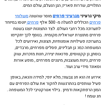
התלויים, שדרות פאריז, הגן הנעלם, עולם המים.
מיקי גרעיני
מגרעיני פרחים
מוסר שהשנה
משלוחי
פרחים
הכוללים למעלה מ- 500 אלף
פרחים
יוטסו במיוחד
לתערוכה מכל רחבי העולם. לצד התצוגות יוצגו בשטח
פרחים מתוצרת ישראלית מקומית . בנוסף לכך יתקיימו
בתערוכה פעילויות אומנותיות, תצוגות, ואירועים לכל
המשפחה כמו: גן תבלינים, פסלים מפרחים, מרבדים,
בוסתן, גן קקטוסים, סדנאות יצירה, חנות מזכרות, שוק
פרחים, גינות מעוצבות, מיצגים מפרחים , מופע אורות
וסאונד מידי ערב ועוד.
אירוע זה הוא חג צבעוני, מלא יופי, למידה והנאה, באופן
פעיל שותפים בהתרגשות לחקור את עולם הפרחים עם
המון הרפתקאות ודמיון . בילוי אטרקטיבי לכל המשפחה .
חג שמח !