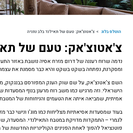
הוטלס בלוג
>
צ'אטוצ'אק: טעם של תאילנד בלב נתניה
צ'אטוצ'אק: טעם של תאי
נדמה שרוח רעננה של דרום מזרח אסיה נושבת באזור התעש
ומסקרנת, נפתחה בשקט בשקט והיא כבר מסמנת את עצמה כ
השם צ'אטוצ'אק, על שם שוק הענק המפורסם בבנגקוק, מר
הישראלי. וזה מרגיש כמו משב רוח מרענן בנוף המסעדות 
אמיתית, שמביאה איתה את הטעמים והניחוחות של המטבח 
בעוד שמסעדות אסיאתיות מצליחות כמו מוג'ו ונישי כבר מ
לגמרי – התמקדות מדויקת במטבח התאילנדי. המסעדה, שנ
פוטנציאל להפוך לאחת הפנינים הקולינריות החדשות של הע