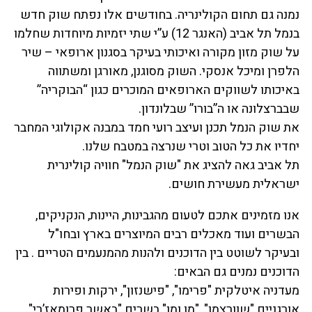
נמנה גם תחום הקולינריה. בחודשים אלו נפתח שוק חדש
בנמל תל אביב (האנגר 12) ע”י שתי יזמיות מיוחדות שחלמו
על שוק מזון מקורה ואיכותי בעיקר בסגנון ארופאי – שיר
הלפרן ומיכל אנסקי. השוק מסוגנן, מאורגן ומשתווה
באיכותו לשווקים הארופאים המוכרים כגון “הבוקריה”
שבברצלונה או ה”בורו” שבלונדון.
את שוק הנמל תכנן ועיצב רועי חמד במבנה אקולוגי המחבר
יחדיו את כל הטוב וטרי שנרצה במטבח שלנו.
תל אביב גאה להציג את "שוק הנמל" חוויה קולינרית
ישראלית מעשירת חושים.
אנו מזמינים אתכם לטעום מהגבינות, היינות, הנקניקים,
הבשרים ועוד מאכלים רבים המיוצרים בארץ ובחו"ל
ובעיקר לשוטט בין הדוכנים ולהנות מהמנעמים הטריים . בין
הדוכנים נמנים גם הבאים:
מעדניה איטלקית "פרימו", "פישנזון", ירקות ופירות
אורגניים "שוורצמן", "מו ומו" בשרים "באשר פרומאז’רי"