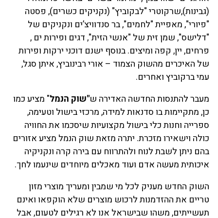
(גבינות),שרקוטרי "לבקוביץ" (נקניקים כשרים), פסטה
"פיורי", מאפיית "לחמים", בר סנדוויצ’ים ונקניקים של
"דלישס", שמן זית של "אנשי הזית", דגים ופירות ים ,
פרחים, יין, קפה ומיצים. בנוסף ישנם דוכני ירקות ופירות
של האיכרים מהשוק הצמוד – אורי רבינוביץ, איתן סגל,
עמי ברקוביץ ואחרים.
מעבר להתנסות החדשה האדירה ש
"שוק הנמל
" מציע כמו
כן, מתקיימות בו סדנאות למידה, מרכזי בישול וטעימה,
ספרייה וחנות כלי בישול מקצועיות שיסכמו את החוויה
כולה וישאירו מזכרת. יתרה מזאת שוק הנמל מציע אזורים
בהם ניתן לשבת לנוח ולהתרווח עם בירה קרה ונקניקיה
איכותית מעשה אדם ועוד מאכלים מיוחדים שינעמו לחך.
השוק החדש מעניק לכל מי שמבין ומעריך מוצרי מזון
טריים את ההזדמנות לרכוש מוצרים שלא הוקפאו ואינם
תעשייתים, משהו שבישראל אנו לא רגילים לטעום, אבל