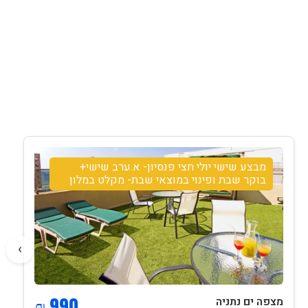
מבצע שישי יולי חצי פנסיון- א.ערב שישי+
בוקר שבת ופינוי במוצאי שבת- מקלט במלון
›
990 ₪
מצפה ים נתניה