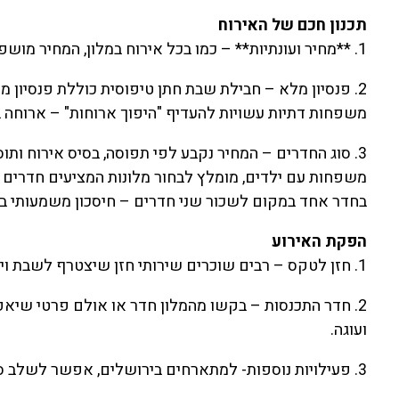
תכנון חכם של האירוח
1. **מחיר ועונתיות** – כמו בכל אירוח במלון, המחיר מושפע מהתאריך והעונה.
2. פנסיון מלא – חבילת שבת חתן טיפוסית כוללת פנסיון מ
משפחות דתיות עשויות להעדיף "היפוך ארוחות" – ארוחה 
3. סוג החדרים – המחיר נקבע לפי תפוסה, בסיס אירוח ות
משפחות עם ילדים, מומלץ לבחור מלונות המציעים חדרים 
בחדר אחד במקום לשכור שני חדרים – חיסכון משמעותי בע
הפקת האירוע
1. חזן לטקס – רבים שוכרים שירותי חזן שיצטרף לשבת ויוביל את התפילה ואת הטקס בבית הכנסת של המלון.
2. חדר התכנסות – בקשו מהמלון חדר או אולם פרטי ש
ועוגה.
3. פעילויות נוספות- למתארחים בירושלים, אפשר לשלב סיור בעיר העתיקה כחלק מהאירוע.