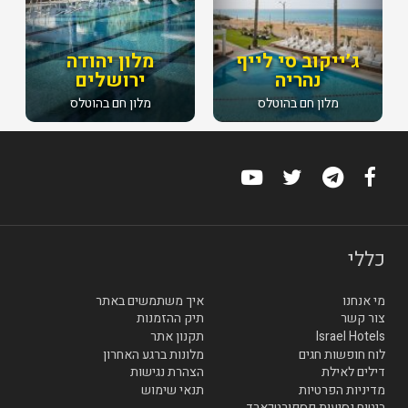
ג׳ייקוב סי לייף
מלון יהודה
נהריה
ירושלים
מלון חם בהוטלס
מלון חם בהוטלס
כללי
מי אנחנו
איך משתמשים באתר
צור קשר
תיק ההזמנות
Israel Hotels
תקנון אתר
לוח חופשות חגים
מלונות ברגע האחרון
דילים לאילת
הצהרת נגישות
מדיניות הפרטיות
תנאי שימוש
ביטוח נסיעות פספורטכארד