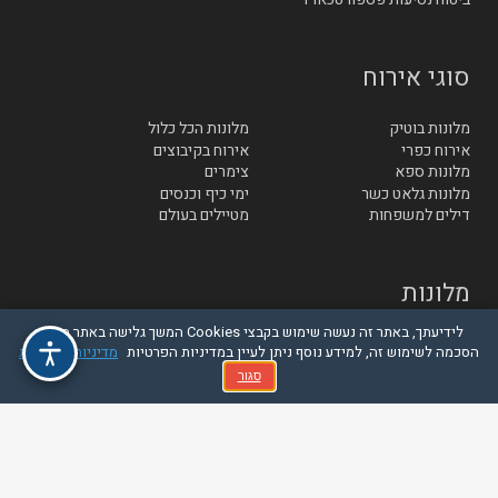
סוגי אירוח
מלונות בוטיק
מלונות הכל כלול
אירוח כפרי
אירוח בקיבוצים
מלונות ספא
צימרים
מלונות גלאט כשר
ימי כיף וכנסים
דילים למשפחות
מטיילים בעולם
מלונות
לידיעתך, באתר זה נעשה שימוש בקבצי Cookies המשך גלישה באתר מהווה
מלונות באילת
מלונות בגליל והגולן
הסכמה לשימוש זה, למידע נוסף ניתן לעיין במדיניות הפרטיות
מדיניות הפרטיות
מלונות סובב כנרת
מלונות בטבריה
סגור
מלונות בחיפה
מלונות בנתניה
מלונות בתל אביב
מלונות בירושלים
© בייטק תקשורת בע"מ - כל הזכויות שמורות