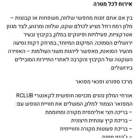
אירוח לכל מטרה
בין אם אתם זוגות מחפשי שלווה, משפחות או קבוצות –
מלון רמת רחל מציע לכולם שקט, שלווה ומרגוע, לצד מגוון
אטרקציות, פעילויות ופינוקים במלון, בקיבוץ ובעיר
ירושלים הסמוכה. המיקום המיוחד, במרחק דקות נסיעה
מהעיר הסואנת, מאפשר ליהנות משני העולמות – האווירה
השקטה של הקיבוץ והקרבה לאתרי התיירות המובילים
בירושלים.
מרכז ספורט ופנאי מפואר
אורחי המלון נהנים מכניסה חופשית לקאנטרי RCLUB
המפואר הצמוד למלון, המשלים את חוויית הנופש עם:
– בריכה חצי אולימפית מקורה ומחוממת
– בריכת קיץ עונתית חיצונית
– בריכת פעוטות מקורה וחווייתית
– ג'קוזי מפנק