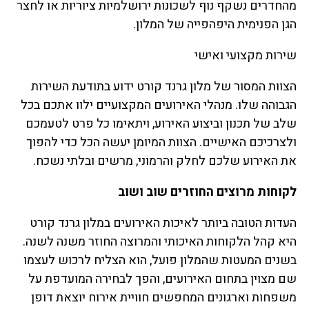
מהחדרים נשקף נוף לשכונות ירושלמיות ציוריות או לחצר
הגן הפנימית היפהפייה של המלון.
שירות מקצועי ואישי
הצוות המסור של מלון גרנד קורט ידוע בתודעת השירות
הגבוהה שלו. מנהלי האירועים המקצועיים ילוו אתכם בכל
שלב של תכנון וביצוע האירוע, ויתאימו כל פרט לטעמכם
ולצרכיכם האישיים. הצוות המיומן יעשה הכל כדי להפוך
את האירוע שלכם לחלק והרמוני, מרשים ובלתי נשכח.
לקוחות מרוצים החוזרים שוב ושוב
העדות הטובה ביותר לאיכות האירועים במלון גרנד קורט
היא קהל הלקוחות האיכותי והמרוצה החוזר משנה לשנה.
בשנים המעטות שהמלון פועל, הוא הצליח לרכוש לעצמו
שם מצוין בתחום האירועים, והפך לבחירה המועדפת על
משפחות וארגונים המחפשים חוויית אירוח יוצאת דופן