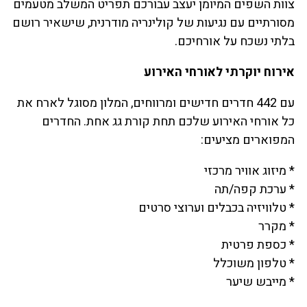
צוות השפים המיומן יעצב עבורכם תפריט המשלב מטעמים
מסורתיים עם נגיעות של קולינריה מודרנית, שישאיר רושם
בלתי נשכח על אורחיכם.
אירוח יוקרתי לאורחי האירוע
עם 442 חדרים חדישים ומרווחים, המלון מסוגל לארח את
כל אורחי האירוע שלכם תחת קורת גג אחת. החדרים
המפוארים מציעים:
* מיזוג אוויר מרכזי
* ערכת קפה/תה
* טלוויזיה בכבלים וערוצי סרטים
* מקרר
* כספת פרטית
* טלפון משוכלל
* מייבש שיער