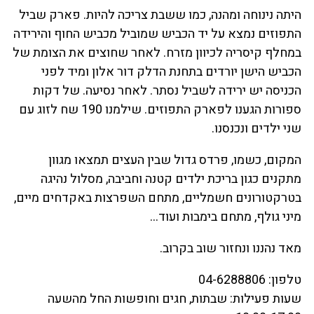
היתה נינוחה ומהנה, כמו ששבת צריכה להיות. פארק שביל
התפוזים נמצא על יד הכביש שמוביל מכביש החוף והירידה
במחלף קיסריה לכיוון מזרח. לאחר שחוצים את הצומת של
הכביש הישן יורדים בתחנת הדלק דור אלון ומיד לפני
הכניסה יש ירידה לשביל נסתר. לאחר נסיעה. של דקות
ספורות הגענו לפארק התפוזים. שילמנו 190 שח לזוג עם
שני ילדים ונכנסנו.
המקום, כשמו, פרדס גדול שבין העצים תמצאו מגוון
מתקנים כגון בריכת ילדים קטנה וחביבה, מסלול נהיגה
בטרקטורונים חשמליים, מתחם השפרצות באקדחים מיים,
מיני גולף, מתחם בימבות ועוד…
מאד נהננו ונחזור שוב בקרוב.
טלפון: 04-6288806
שעות פעילות: שבתות, חגים וחופשות החל מהשעה