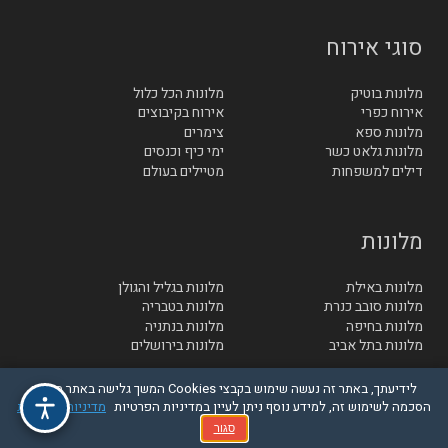
סוגי אירוח
מלונות בוטיק
מלונות הכל כלול
אירוח כפרי
אירוח בקיבוצים
מלונות ספא
צימרים
מלונות גלאט כשר
ימי כיף וכנסים
דילים למשפחות
מטיילים בעולם
מלונות
מלונות באילת
מלונות בגליל והגולן
מלונות סובב כנרת
מלונות בטבריה
מלונות בחיפה
מלונות בנתניה
מלונות בתל אביב
מלונות בירושלים
לידיעתך, באתר זה נעשה שימוש בקבצי Cookies המשך גלישה באתר מהווה
הסכמה לשימוש זה, למידע נוסף ניתן לעיין במדיניות הפרטיות
מדיניות הפרטיות
© בייטק תקשורת בע"מ - כל הזכויות שמורות
סגור