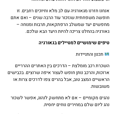
אנחנו חזרנו מגאורגיה עם לב מלא וחיוכים רחבים. זו
חופשה משפחתית שנזכור עוד הרבה שנים – ואם אתם
מחפשים יעד שמשלב הרפתקאות, תרבות ומנוחה –
גאורגיה בהחלט צריכה להיות היעד הבא שלכם.
טיפים שימושיים למטיילים בגאורגיה
תכנון והתניידות
השכרת רכב מומלצת – הדרכים בין האתרים ההרריים
ארוכות, והרכב נותן חופש לעצור איפה שרוצים. בכבישים
הראשיים המצב טוב, אבל בהרים צפו לדרכים צרות או
משובשות.
נהגים מקומיים – אם לא מתחשק לנהוג, אפשר לשכור
נהג ליום שלם במחירים נוחים יחסית.