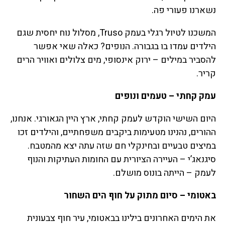
נשארנו פעורי פה.
המשכנו לטיול רגלי בעמק Truso, מסלול נוח יחסית שגם
הילדים עמדו בו בגבורה. הנופים? כאלה שאי אפשר
להסביר במילים – ירוק אינסופי, מים צלולים ואוויר הרים
קריר.
עמק קחתי – טעמים ונופים
היום השישי הוקדש לעמק קחתי, ארץ היין הגאורגי. אנחנו,
ההורים, נהנינו מטעימות ביקבים משפחתיים, והילדים זכו
במיצים טבעיים ובחינקלי חם שזה עתה יצא מהמטבח.
סיגנאג’י – העיירה הציורית עם החומות העתיקות והנוף
לעמק – הייתה בונוס מושלם.
באטומי – סיום מתוק על חוף הים השחור
את הימים האחרונים בילינו בבאטומי, עיר חוף צבעונית