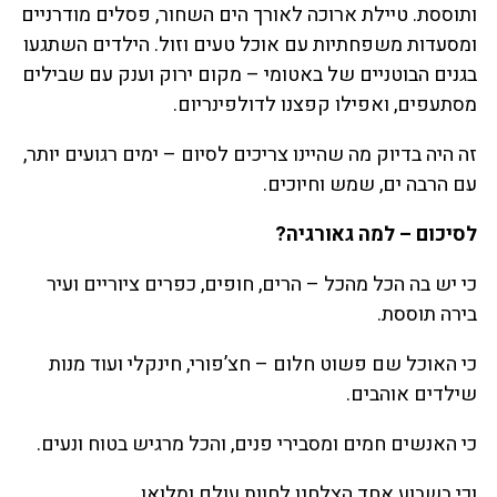
ותוססת. טיילת ארוכה לאורך הים השחור, פסלים מודרניים
ומסעדות משפחתיות עם אוכל טעים וזול. הילדים השתגעו
בגנים הבוטניים של באטומי – מקום ירוק וענק עם שבילים
מסתעפים, ואפילו קפצנו לדולפינריום.
זה היה בדיוק מה שהיינו צריכים לסיום – ימים רגועים יותר,
עם הרבה ים, שמש וחיוכים.
לסיכום – למה גאורגיה?
כי יש בה הכל מהכל – הרים, חופים, כפרים ציוריים ועיר
בירה תוססת.
כי האוכל שם פשוט חלום – חצ’פורי, חינקלי ועוד מנות
שילדים אוהבים.
כי האנשים חמים ומסבירי פנים, והכל מרגיש בטוח ונעים.
וכי בשבוע אחד הצלחנו לחוות עולם ומלואו.