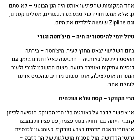
אחד המקומות שהפתיעו אותנו היה הגן הבוטני – לא סתם
גן, אלא ממש חוויה של טבע בעיר. גשרים, מפלים קטנים,
וגם Zipline שעשה לילדים את היום.
טיול יומי להיסטוריה חיה – מיצ’חטה וגורי
ביום השלישי יצאנו מחוץ לעיר. מיצ’חטה – בירתה
ההיסטורית של גאורגיה – הרגישה כאילו חזרנו בזמן, עם
כנסיות עתיקות ואווירה רגועה. משם המשכנו לגורי ולעיר
המערות אופלציכ’ה, אתר פשוט מרהיב שהכניס אותנו
לעולם אחר.
הרי הקווקז – קסם שלא שוכחים
אי אפשר לדבר על גאורגיה בלי הרי הקווקז. הנסיעה לכיוון
קזבגי הייתה כבר חוויה בפני עצמה, עם עצירות במבצר
אנאנורי ובאגם מדהים בצבע טורקיז. כשהגענו לכנסיית
גרגטי הקדושה, מול פסגות מושלגות של הר קזבק –