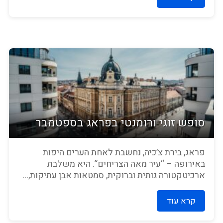
סופש זוגי ורומנטי בפראג בספטמבר
פראג, בירת צ׳כיה, נחשבת לאחת הערים היפות
באירופה – “עיר מאה הצריחים”. היא משלבת
ארכיטקטורה גותית וברוקית, סמטאות אבן עתיקות,...
קרא עוד