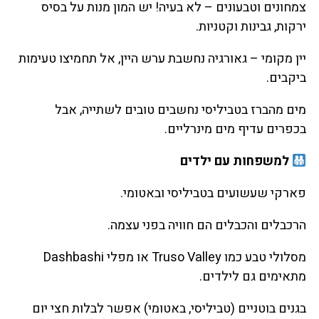
צמחונים וטבעונים – לא בעיה! יש המון מנות על בסיס
ירקות, גבינות וקטניות.
יין מקומי – גאורגיה נחשבת ערש היין, אל תחמיצו טעימות
ביקבים.
מים מהברז בטביליסי נחשבים טובים לשתייה, אבל
בכפרים עדיף מים מינרליים.
למשפחות עם ילדים
פארקי שעשועים בטביליסי ובאטומי.
הרכבלים והכבלים הם חוויה בפני עצמה.
מסלולי טבע כמו Truso Valley או מפלי Dashbashi
מתאימים גם לילדים.
בגנים בוטניים (טביליסי, באטומי) אפשר לבלות חצי יום