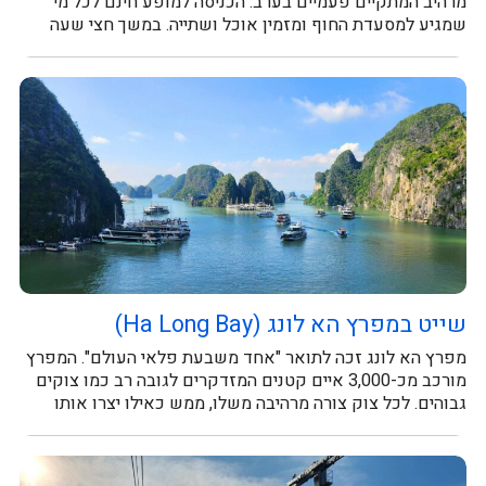
מרהיב המתקיים פעמיים בערב. הכניסה למופע חינם לכל מי
שמגיע למסעדת החוף ומזמין אוכל ושתייה. במשך חצי שעה
תיהנו ממופע...
שייט במפרץ הא לונג (Ha Long Bay)
מפרץ הא לונג זכה לתואר "אחד משבעת פלאי העולם". המפרץ
מורכב מכ-3,000 איים קטנים המזדקרים לגובה רב כמו צוקים
גבוהים. לכל צוק צורה מרהיבה משלו, ממש כאילו יצרו אותו
במטה...