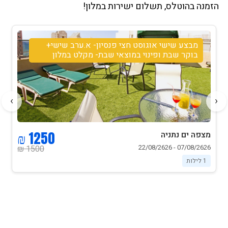
הזמנה בהוטלס, תשלום ישירות במלון!
מבצע שישי אוגוסט חצי פנסיון- א.ערב שישי+
בוקר שבת ופינוי במוצאי שבת- מקלט במלון
›
‹
1250 ₪
מצפה ים נתניה
07/08/2626 - 22/08/2626
1500 ₪
1 לילות