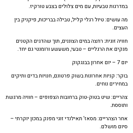
במדרגות טבעיות, עם מים צלולים בצבע טורקיז.
מה עושים: טיול רגלי קליל, טבילה בבריכות, פיקניק בין
העצים.
חוויה זוגית: רחצה במים הצוננים, תוך שהדגים הקטנים
מנקים את הרגליים – טבעי, משעשע ורומנטי גם יחד.
יום 7 – יום אחרון בבנגקוק
בוקר: קניות אחרונות בשוק פרטונם, חנויות בדים ותיקים
במחירים נוחים.
צהריים: שיט בטוק-טוק ברחובות הצפופים – חוויה מרגשת
ותוססת.
אחר הצהריים: מסאז’ תאילנדי זוגי מפנק במכון יוקרתי –
סיום מושלם.