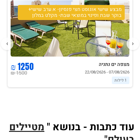
מבצע שישי אוגוסט חצי פנסיון- א.ערב שישי+
בוקר שבת ופינוי במוצאי שבת- מקלט במלון
›
‹
1250 ₪
מצפה ים נתניה
07/08/2626 - 22/08/2626
1500 ₪
1 לילות
עוד כתבות - בנושא "
מטיילים
בעולם"