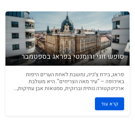
סופש זוגי ורומנטי בפראג בספטמבר
פראג, בירת צ׳כיה, נחשבת לאחת הערים היפות
באירופה – “עיר מאה הצריחים”. היא משלבת
ארכיטקטורה גותית וברוקית, סמטאות אבן עתיקות,...
קרא עוד