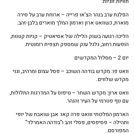
חוויות זוגיות:
הפלגת ערב בנהר הצ’או פרייה – ארוחת ערב על סירה
מוארת, כשוואט ארון וארמון המלך מוארים בלבן-זהב.
הליכה רגועה בשוק הלילה של אסיאטיק – קניות קטנות,
הופעות רחוב, גלגל ענק שמספק תצפית רומנטית.
יום 2 – מסלול המקדשים
וואט פו: מקדש בודהה השוכב – פסל עצום ומרהיב, וגני
מקדש שלווים.
וואט ארון: מקדש השחר – טיפוס על המדרגות התלולות,
עם נוף פנורמי על העיר והנהר.
הארמון המלכותי ווואט פרה קאו: אבן שואבת של יופי
ותהילה – פסיפסים, פסלי זהב ו”בודהה האמרלד”
המפורסם.