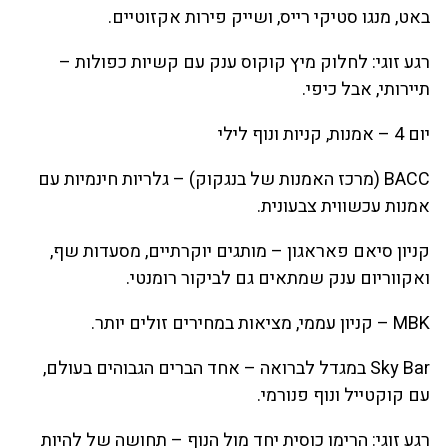
באט, מנגו סטיקי רייס, ושייק פירות אקזוטיים.
רגע זוגי: לחלוק מיץ קוקוס ענק עם קשיות כפולות –
תיירותי, אבל כיפי.
יום 4 – אמנות, קניות ונוף לילי
BACC (מרכז האמנות של בנגקוק) – גלריות חינמיות עם
אמנות עכשווית צבעונית.
קניון סיאם פאראגון – מותגים יוקרתיים, מסעדות שף,
ואקווריום ענק שמתאים גם לביקור רומנטי.
MBK – קניון עממי, מציאות במחירים זולים יותר.
Sky Bar במגדל לברואה – אחד הברים הגבוהים בעולם,
עם קוקטייל ונוף פנורמי.
רגע זוגי: הרימו כוסית יחד מול הנוף – תחושה של להיות