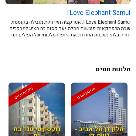
I Love Elephant Samui
I Love Elephant Samui, אטרקציה תיירותית מובילה בקוסמוי,
שבה הרפתקאות פוגשות חמלה. יעד קסום זה מציע למבקרים
חוויה בלתי נשכחת החוגגת את היופי המלכותי של הפילים תוך
קידום רווחתם. האורחים...
מלונות חמים
מלונות חמים
מלונות חמים
מלון דן תל אביב -
רוקסון סי סנד בת
רשת דן
ים