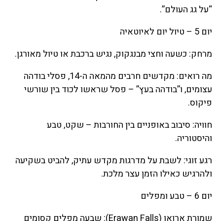
“על גג העולם”.
יום 5 – טיול יום לאיוטאיה
מרחק: כשעה וחצי מבנגקוק, נגיש ברכבת או טיול מאורגן.
מה רואים: מקדשים חרבים מהמאה ה-14, פסלי בודהה
עצומים, ו”בודהה בעץ” – פסל שראשו לכוד בין שורשי
פיקוס.
חוויה: סיבוב באופניים בין החורבות – שקט, טבע
והיסטוריה.
רגע זוגי: לשבת על מדרגות מקדש עתיק, להביט בשקיעה
ולהרגיש כאילו הזמן עצר מלכת.
יום 6 – טבע ומפלים
שמורת ארואן (Erawan Falls): שבעה מפלים קסומים