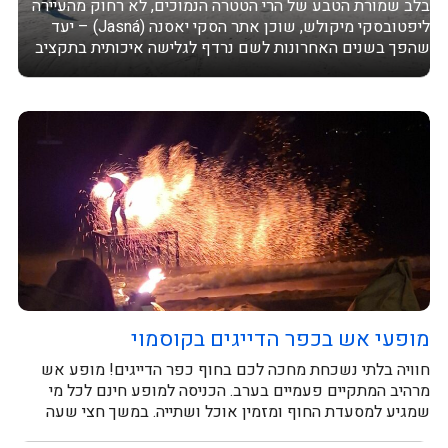
בלב שמורת הטבע של הרי הטטרה הנמוכים, לא רחוק מהעיירה
ליפטובסקי מיקולש, שוכן אתר הסקי יאסנה (Jasná) – יעד
שהפך בשנים האחרונות לשם נרדף לגלישה איכותית בתקציב
שפוי. עם תשתיות...
מופעי אש בכפר הדייגים בקוסמוי
חוויה בלתי נשכחת מחכה לכם בחוף כפר הדייגים! מופע אש
מרהיב המתקיים פעמיים בערב. הכניסה למופע חינם לכל מי
שמגיע למסעדת החוף ומזמין אוכל ושתייה. במשך חצי שעה
תיהנו ממופע...