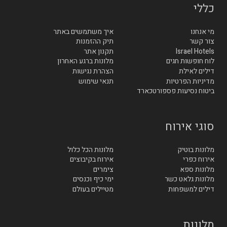
כללי
מי אנחנו
איך משתמשים באתר
צור קשר
תיק ההזמנות
Israel Hotels
תקנון אתר
לוח חופשות חגים
מלונות ברגע האחרון
דילים לאילת
הצהרת נגישות
מדיניות הפרטיות
תנאי שימוש
ביטוח נסיעות פספורטכארד
סוגי אירוח
מלונות בוטיק
מלונות הכל כלול
אירוח כפרי
אירוח בקיבוצים
מלונות ספא
צימרים
מלונות גלאט כשר
ימי כיף וכנסים
דילים למשפחות
מטיילים בעולם
מלונות