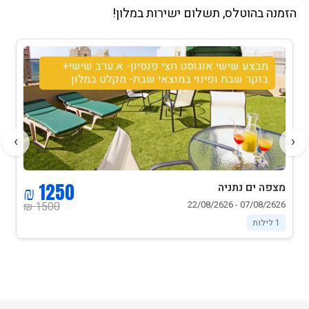
הזמנה בהוטלס, תשלום ישירות במלון!
מבצע שישי אוגוסט חצי פנסיון- א.ערב שישי+
בוקר שבת ופינוי במוצאי שבת- מקלט במלון
›
‹
1250 ₪
מצפה ים נתניה
07/08/2626 - 22/08/2626
1500 ₪
1 לילות