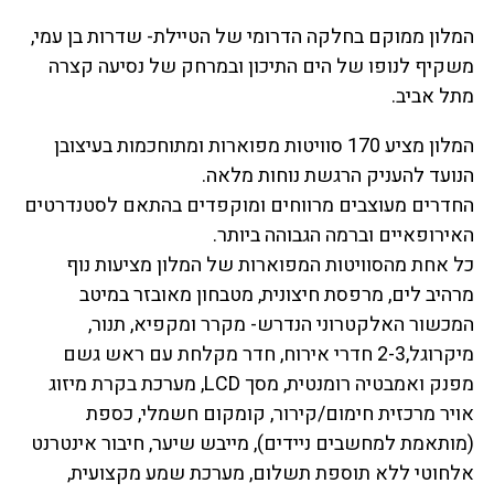
המלון ממוקם בחלקה הדרומי של הטיילת- שדרות בן עמי,
משקיף לנופו של הים התיכון ובמרחק של נסיעה קצרה
מתל אביב.
המלון מציע 170 סוויטות מפוארות ומתוחכמות בעיצובן
הנועד להעניק הרגשת נוחות מלאה.
החדרים מעוצבים מרווחים ומוקפדים בהתאם לסטנדרטים
האירופאיים וברמה הגבוהה ביותר.
כל אחת מהסוויטות המפוארות של המלון מציעות נוף
מרהיב לים, מרפסת חיצונית, מטבחון מאובזר במיטב
המכשור האלקטרוני הנדרש- מקרר ומקפיא, תנור,
מיקרוגל,2-3 חדרי אירוח, חדר מקלחת עם ראש גשם
מפנק ואמבטיה רומנטית, מסך LCD, מערכת בקרת מיזוג
אויר מרכזית חימום/קירור, קומקום חשמלי, כספת
(מותאמת למחשבים ניידים), מייבש שיער, חיבור אינטרנט
אלחוטי ללא תוספת תשלום, מערכת שמע מקצועית,