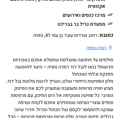
אקזוטית
מרכז כנסים ואירועים
מסעדת גריל בר בבריכה
כתובת:
רחוב שדרות עובד בן עמי 41, נתניה
רמדה נתניה
חולמים על חופשה מושלמת שתמלא אתכם באנרגיות
חדשות? בואו לנבל דוד רמדה נתניה – היעד לחופשה
מפנקת ובלתי נשכחת!
מלון הסוויטות הייחודי שלנו, השייך לרשת מלונות נבל דוד,
מציע חוויה מרווחת ומעוצבת שתעניק לכם את הפינוק
המרבי. כל סוויטה משקיפה אל הים התיכון, עם מרפסות
ונופים עוצרי נשימה שמזמינים אתכם לקחת נשימה
עמוקה ולהתמסר לקסם של הכחול הגדול. חדרי שינה
גדולים, פינות ישיבה, סלון מרווח ומרפסות פרטיות – הכל