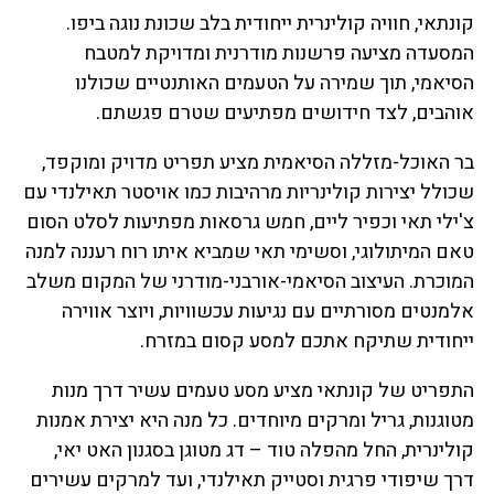
קונתאי, חוויה קולינרית ייחודית בלב שכונת נוגה ביפו.
המסעדה מציעה פרשנות מודרנית ומדויקת למטבח
הסיאמי, תוך שמירה על הטעמים האותנטיים שכולנו
אוהבים, לצד חידושים מפתיעים שטרם פגשתם.
בר האוכל-מזללה הסיאמית מציע תפריט מדויק ומוקפד,
שכולל יצירות קולינריות מרהיבות כמו אויסטר תאילנדי עם
צ'ילי תאי וכפיר ליים, חמש גרסאות מפתיעות לסלט הסום
טאם המיתולוגי, וסשימי תאי שמביא איתו רוח רעננה למנה
המוכרת. העיצוב הסיאמי-אורבני-מודרני של המקום משלב
אלמנטים מסורתיים עם נגיעות עכשוויות, ויוצר אווירה
ייחודית שתיקח אתכם למסע קסום במזרח.
התפריט של קונתאי מציע מסע טעמים עשיר דרך מנות
מטוגנות, גריל ומרקים מיוחדים. כל מנה היא יצירת אמנות
קולינרית, החל מהפלה טוד – דג מטוגן בסגנון האט יאי,
דרך שיפודי פרגית וסטייק תאילנדי, ועד למרקים עשירים