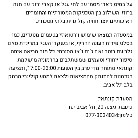
על בסיס קארי מסמן עם לחי עגל או קארי ירוק עם חזה
ברווז. השילוב בין הטכניקות המסורתיות והחומרים
האיכותיים יוצר חוויה קולינרית בלתי נשכחת.
במסעדה תמצאו שימוש וירטואוזי בטעמים מנוגדים, כמו
בסלט פירות העונה החריף, או בשקדי העגל במרינדת סאם
גלר עם רוטב נאם ג'ים ג'או מסורתי. כל מנה מביאה איתה
סיפור ייחודי וטעמים שמשתלבים בהרמוניה מושלמת.
קונתאי פתוחה מדי ערב בין השעות 17:00-23:00, ומציעה
הזדמנות להתנתק מהמציאות ולצאת למסע קולינרי מרתק
בלב תל אביב.
מסעדת קונתאי:
כתובת: ניצנה 20, תל אביב יפו.
טלפון:077-3034034