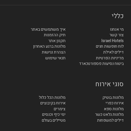
כללי
מי אנחנו
איך משתמשים באתר
צור קשר
תיק ההזמנות
Israel Hotels
תקנון אתר
לוח חופשות חגים
מלונות ברגע האחרון
דילים לאילת
הצהרת נגישות
מדיניות הפרטיות
תנאי שימוש
ביטוח נסיעות פספורטכארד
סוגי אירוח
מלונות בוטיק
מלונות הכל כלול
אירוח כפרי
אירוח בקיבוצים
מלונות ספא
צימרים
מלונות גלאט כשר
ימי כיף וכנסים
דילים למשפחות
מטיילים בעולם