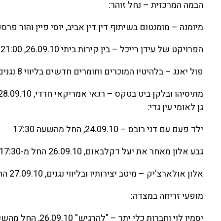
הבמה המרכזית – נחל זוהר:
מיומנה – מומנטום בשיתוף דין דין אביב, יוסי פיין והור פרסקו 25.09.10 00
הפרויקט של עידן רייכל – בין קירות ביתי 26.09.10, 21:00
פול יאנג – בלהיטיו המוכרים וחומרים חדשים בליווי 8 נגנים. 27.09.10, 21:00
מתיסיהו ובלקן ביט בטקס – רגאי אמריקאי חרדי, 28.09.10, 21:00
גן לאומי עין גדי:
ילד פעם עם דני רובס – 24.09.10, החל מהשעה 17:30
גבע אלון מאחר את יעל דקלבאום, 26.09.10 החל מ-17:30
אלון אולארצ'יק – מיטב יצירותיו ובליווי נגנים, 27.09.10 החל מ-17:30
מופעי זריחה במצדה:
יסמין לוי וחברות כלי יתר – "להרגיש" 26.09.10, החל מהשעה 03:30