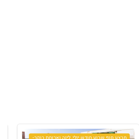
מבצע שישי יולי חצי פנסיון- א.ערב שישי+