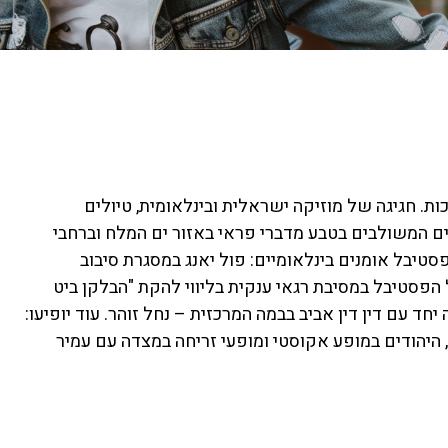
 זו השנה ה-11 בחול המועד סוכות. חגיגה של מוזיקה ישראלית ובינלאומית, טיולים
נים המשולבים בטבע מדברי פראי באזור ים המלח וברחבי
טיבל אומנים בינלאומיים: פול יאנג במסגרת סיבוב
פסטיבל במסיבת רגאי ענקית בליווי להקת "הבלקן ביט
ד עם דין דין אביב בבמה המרכזית – נחל זוהר. עוד יופיעו:
, היהודים במופע אקוסטי ומופעי זריחה במצדה עם עמיר