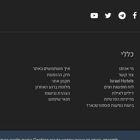
כללי
מי אנחנו
איך משתמשים באתר
צור קשר
תיק ההזמנות
Israel Hotels
תקנון אתר
לוח חופשות חגים
מלונות ברגע האחרון
דילים לאילת
הצהרת נגישות
מדיניות הפרטיות
תנאי שימוש
ביטוח נסיעות פספורטכארד
© בייטק תקשורת בע"מ - כל הזכויות שמורות