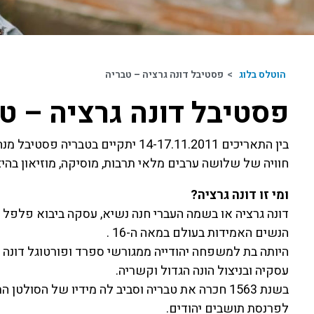
הוטלס בלוג
>
פסטיבל דונה גרציה – טבריה
פסטיבל דונה גרציה – ט
בין התאריכים 14-17.11.2011 יתקיים בטבריה פסטיבל מנהיגות והעצמה נשית בהשארתה של הגברת דונה גרציה.
חוויה של שלושה ערבים מלאי תרבות, מוסיקה, מוזיאון בהיצג
ומי זו דונה גרציה?
דונה גרציה או בשמה העברי חנה נשיא, עסקה ביבוא פלפל
הנשים האמידות בעולם במאה ה-16 .
היותה בת למשפחה יהודייה ממגורשי ספרד ופורטוגל דונה ג
עסקיה ובניצול הונה הגדול וקשריה.
בשנת 1563 חכרה את טבריה וסביב לה מידיו של הסול
לפרנסת תושבים יהודים.