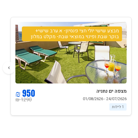
מבצע שישי יולי חצי פנסיון- א.ערב שישי+
בוקר שבת ופינוי במוצאי שבת- מקלט במלון
›
950 ₪
מצפה ים נתניה
24/07/2626 - 01/08/2626
1290 ₪
1 לילות