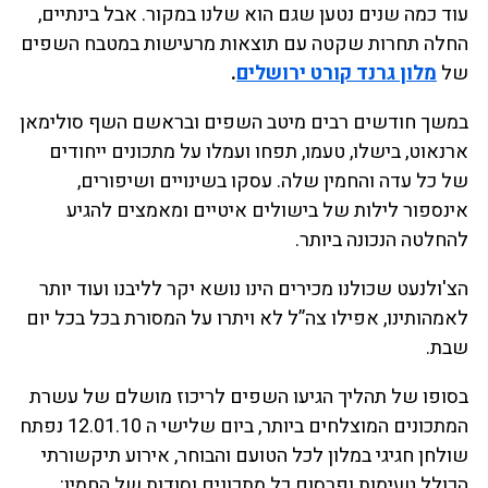
עוד כמה שנים נטען שגם הוא שלנו במקור. אבל בינתיים,
החלה תחרות שקטה עם תוצאות מרעישות במטבח השפים
של
מלון גרנד קורט ירושלים
.
במשך חודשים רבים מיטב השפים ובראשם השף סולימאן
ארנאוט, בישלו, טעמו, תפחו ועמלו על מתכונים ייחודים
של כל עדה והחמין שלה. עסקו בשינויים ושיפורים,
אינספור לילות של בישולים איטיים ומאמצים להגיע
להחלטה הנכונה ביותר.
הצ'ולנעט שכולנו מכירים הינו נושא יקר לליבנו ועוד יותר
לאמהותינו, אפילו צה”ל לא ויתרו על המסורת בכל בכל יום
שבת.
בסופו של תהליך הגיעו השפים לריכוז מושלם של עשרת
המתכונים המוצלחים ביותר, ביום שלישי ה 12.01.10 נפתח
שולחן חגיגי במלון לכל הטועם והבוחר, אירוע תיקשורתי
הכולל טעימות ופרסום כל מתכונים וסודות של החמין: