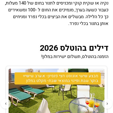
נקיה או שקית קוקי ומכניסים לתנור בחום של 140 מעלות,
כעבור כשעה בערך, מנמיכים את החום ל -100 ומשאירים
כך כל הלילה. מבשלים את הביצים בכלי נפרד ומניחים
אותן בתנור בכלי נפרד.
דילים בהוטלס 2026
הזמנה בהוטלס, תשלום ישירות במלון!
מבצע שישי אוגוסט חצי פנסיון- א.ערב שישי+
בוקר שבת ופינוי במוצאי שבת- מקלט במלון
›
‹