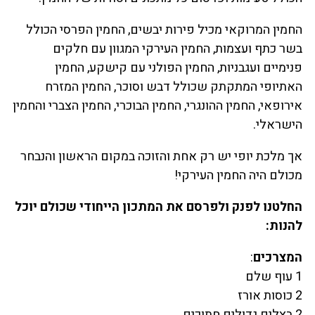
החמין המרוקאי מכיל פירות יבשים, החמין הפרסי הכולל
בשר כתף ועצמות, החמין העירקי המגוון עם חלקים
פנימיים ועגבניות, החמין הפולני עם קישקע, החמין
האתיופי המתקתק שכולל דבש וסוכר, החמין המזרח
אירופאי, החמין ההונגרי, החמין הבוכרי, החמין הצברי והחמין
הישראלי.
אך מלכת יופי יש רק אחת והזוכה במקום הראשון והנבחר
מכולם היה החמין העירקי!
החלטנו לפנק ולפרסם את המתכון הייחודי שכולם יוכל
להנות:
המצרכים
:
1 עוף שלם
2 כוסות אורז
2 בצלים גדולים חתוכים