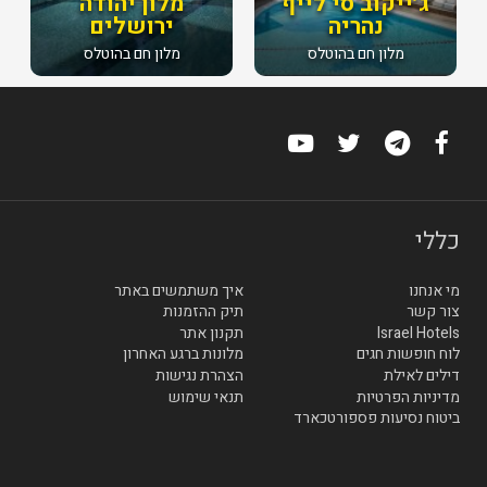
ג׳ייקוב סי לייף
מלון יהודה
נהריה
ירושלים
מלון חם בהוטלס
מלון חם בהוטלס
כללי
מי אנחנו
איך משתמשים באתר
צור קשר
תיק ההזמנות
Israel Hotels
תקנון אתר
לוח חופשות חגים
מלונות ברגע האחרון
דילים לאילת
הצהרת נגישות
מדיניות הפרטיות
תנאי שימוש
ביטוח נסיעות פספורטכארד