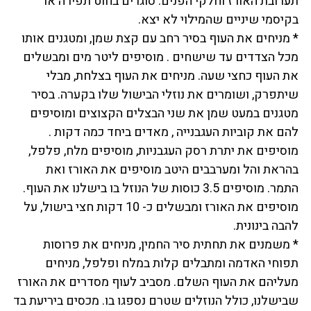
תערובת האורז וחלקי הפנים. סוגרים בחוט תפירה או
בקיסמי שיניים שהמילוי לא יצא.
* מניחים את העוף בסיר רחב עם קצת שמן, ומטגנים אותו
מכל הצדדים עד שישחים . מוסיפים ליטר מים ומבשלים
את העוף כחצי שעה. מניחים את העוף בצלחת, מבלי
שיתפרק, ושומרים את נוזלי הבישול שלו בקערה. בסיר
מטגנים במעט שמן את שני הבצלים הקצוצים ומוסיפים
להם את קוביות העגבנייה , מאדים ביחד כמה דקות .
מוסיפים את יתרת רסק העגבניות, מוסיפים מלח, פלפל,
בהראת והל ומערבבים היטב מוסיפים את האורז ואת
התמר. מוסיפים 3.5 כוסות של הנוזל בו בישלנו את העוף.
מוסיפים את האורז ומבשלים כ- 10 דקות חצי בישול, על
להבה בינונית.
* משמנים את תחתית סיר החמין, מניחים את פרוסות
תפוחי האדמה ומתבלים קלות במלח ופלפל, מניחים
מעליהם את העוף השלם. מסביב לעוף מסדרים את האורז
שבישלנו, כולל הנוזלים שטרם נספגו בו. מכסים ביריעת בד