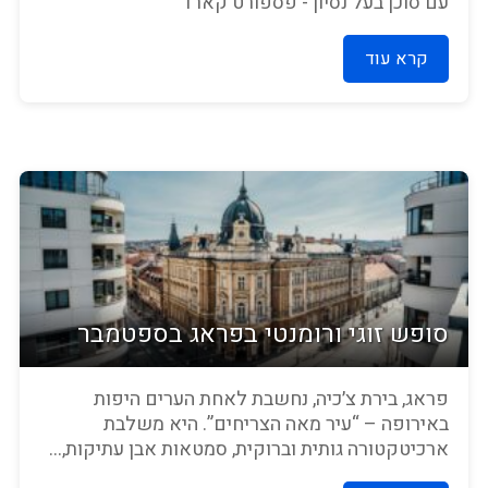
עם סוכן בעל נסיון - פספורט קארד
קרא עוד
סופש זוגי ורומנטי בפראג בספטמבר
פראג, בירת צ׳כיה, נחשבת לאחת הערים היפות
באירופה – “עיר מאה הצריחים”. היא משלבת
ארכיטקטורה גותית וברוקית, סמטאות אבן עתיקות,...