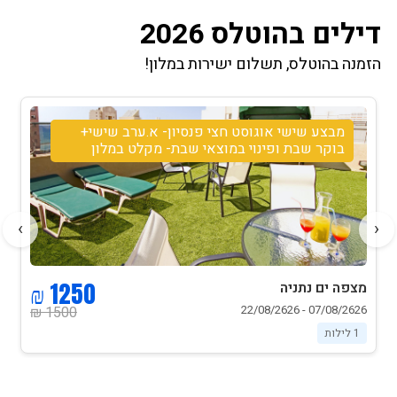
דילים בהוטלס 2026
הזמנה בהוטלס, תשלום ישירות במלון!
מבצע שישי אוגוסט חצי פנסיון- א.ערב שישי+
בוקר שבת ופינוי במוצאי שבת- מקלט במלון
›
‹
1250 ₪
מצפה ים נתניה
07/08/2626 - 22/08/2626
1500 ₪
1 לילות