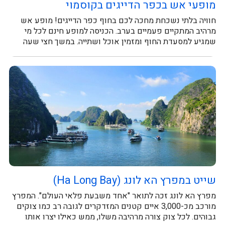
מופעי אש בכפר הדייגים בקוסמוי
חוויה בלתי נשכחת מחכה לכם בחוף כפר הדייגים! מופע אש
מרהיב המתקיים פעמיים בערב. הכניסה למופע חינם לכל מי
שמגיע למסעדת החוף ומזמין אוכל ושתייה. במשך חצי שעה
תיהנו ממופע...
שייט במפרץ הא לונג (Ha Long Bay)
מפרץ הא לונג זכה לתואר "אחד משבעת פלאי העולם". המפרץ
מורכב מכ-3,000 איים קטנים המזדקרים לגובה רב כמו צוקים
גבוהים. לכל צוק צורה מרהיבה משלו, ממש כאילו יצרו אותו