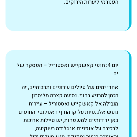
הפנורמי ליערות הירוקים.
יום 4: חופי קאשקייש ואסטוריל – הפסקה של
ים
אחרי ימים של טיולים עירוניים ותרבותיים, זה
הזמן להרגיע בחוף. נסיעה קצרה מליסבון
מובילה אל קאשקייש ואסטוריל – עיירות
נופש אלגנטיות על קו החוף האטלנטי. החופים
כאן ידידותיים למשפחות, יש טיילות ארוכות
לרכיבה על אופניים או גלידה בשקיעה,
והאווירה רגועה ומפנקת. מי שמעדיף יכול