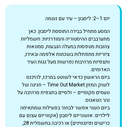
יום 1–2: ליסבון – עיר עם נשמה
המסע מתחיל בבירה התוססת ליסבון. כאן
מתערבבים ההיסטוריה והמודרניות: חשמליות
צהובות מטפסות במעלה הגבעות, סמטאות
ציוריות מתפתלות בשכונות אלפמה ובאירו,
ותצפיות מרהיבות נפרשות מעל גגות העיר
האדומים.
ביום הראשון כדאי לשוטט במרכז, להיכנס
לשוק המזון Time Out Market – חגיגה של
טעמים מקומיים – ולסיים בתצפית מרהיבה על
נהר הטאגוס.
ביום השני אפשר לבחור בפעילות שמתאימה
לילדים: אושנריום ליסבון (אקווריום עצום עם
כרישים ופינגווינים) או רכיבה בחשמלית 28,