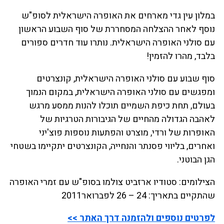
במלון עין גדי מארחים את האופרה הישראלית לסופ"ש
נוסף לאחר ההצלחה המסחררת של סוף השבוע הראשון
עם סולני האופרה הישראלית. נותרו עוד חדרים ספורים
בלבד, מהרו להזמין!
סוף שבוע עם סולני האופרה הישראלית, קונצרטים
ומפגשים עם סולני האופרה הישראלית, במקום הנמוך
בעולם, תחת כיפת השמיים תוכלו להנות ממסע מרגש
לאהבה הגדולה מהחיים של הגיבורות הטרגיות של
האופרות של ורדי, מוצרט והפתעות נוספות פוצ'יני
ואחרים, בליווי פסנתר והנחייה, הקונצרטים יתקיימו בשטחי
הגן הבוטני.
הצילומים: סטודיו ארזביט צולמו בסופ"ש עם זמרי האופרה
שהתקיים בתאריך: 24 – 26 לפברואר2011
לפרטים נוספים ולהזמנה דרך האתר >>