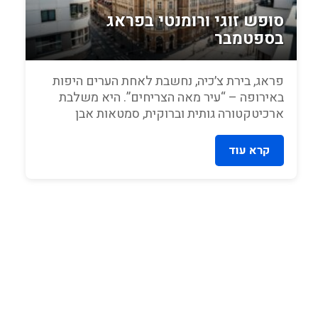
סופש זוגי ורומנטי בפראג
בספטמבר
פראג, בירת צ׳כיה, נחשבת לאחת הערים היפות
באירופה – “עיר מאה הצריחים”. היא משלבת
ארכיטקטורה גותית וברוקית, סמטאות אבן
עתיקות,...
קרא עוד