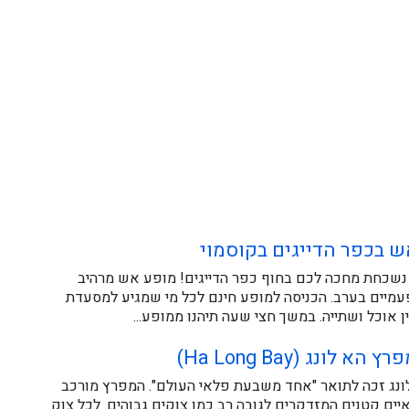
ש בכפר הדייגים בקוסמוי
 נשכחת מחכה לכם בחוף כפר הדייגים! מופע אש מרהיב
מיים בערב. הכניסה למופע חינם לכל מי שמגיע למסעדת
ן אוכל ושתייה. במשך חצי שעה תיהנו ממופע...
א לונג (Ha Long Bay)
נג זכה לתואר "אחד משבעת פלאי העולם". המפרץ מורכב
כ-3,000 איים קטנים המזדקרים לגובה רב כמו צוקים גבוהים. לכל צוק