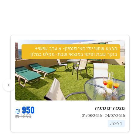
מבצע שישי יולי חצי פנסיון- א.ערב שישי+
בוקר שבת ופינוי במוצאי שבת- מקלט במלון
›
950 ₪
מצפה ים נתניה
24/07/2626 - 01/08/2626
1290 ₪
1 לילות