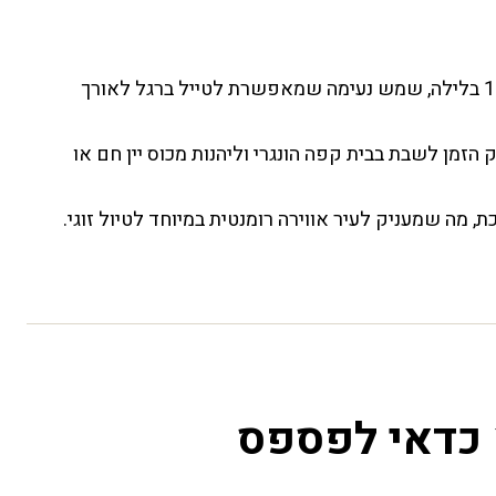
: טמפרטורות סביב 24–26 מעלות ביום ו־15 בלילה, שמש נעימה שמאפשרת לטייל ברגל לאורך
בדיוק הזמן לשבת בבית קפה הונגרי וליהנות מכוס יין חם או
מה שמעניק לעיר אווירה רומנטית במיוחד לטיול זוגי.
 כדאי לפספס