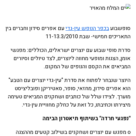
סופשבוע
בכפר הנופש עין-גדי
עם אפרים סידון וחברים בין
התאריכים חמישי- שבת 11-13.3/2010
סדרת סופי שבוע עם יוצרים ישראלים, הכוללים: מפגשי
אומן, הצגות ומופעי מחווה ליוצרים, לצד טיולים וסיורים
המביאים את הקסם והנופים של המקום.
היוצר שנבחר לפתוח את סדרת "עין-גדי יוצרים עם הטבע"
הוא אפרים סידון, מחזאי, סופר, סאטיריקן ופובליציסט
מוערך. לצידו שלל של כותבים ושחקנים המביאים טעימה
מיצירתו וכתיבתו, כל זאת על כחלק מחוויית עין-גדי.
"נפגעי חרדה" בשיתוף תיאטרון הבימה
o מפגש עם יוצרים ושחקנים בשילוב קטעים מההצגה