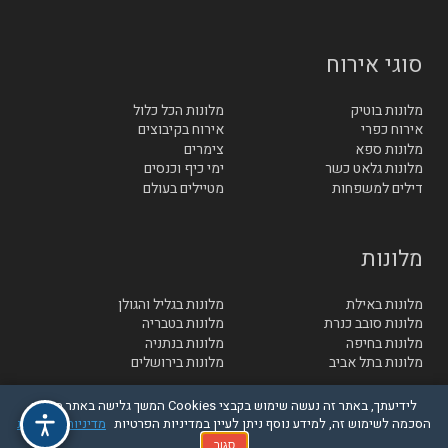
סוגי אירוח
מלונות בוטיק
מלונות הכל כלול
אירוח כפרי
אירוח בקיבוצים
מלונות ספא
צימרים
מלונות גלאט כשר
ימי כיף וכנסים
דילים למשפחות
מטיילים בעולם
מלונות
מלונות באילת
מלונות בגליל והגולן
מלונות סובב כנרת
מלונות בטבריה
מלונות בחיפה
מלונות בנתניה
מלונות בתל אביב
מלונות בירושלים
לידיעתך, באתר זה נעשה שימוש בקבצי Cookies המשך גלישה באתר מהווה
הסכמה לשימוש זה, למידע נוסף ניתן לעיין במדיניות הפרטיות
מדיניות הפרטיות
© בייטק תקשורת בע"מ - כל הזכויות שמורות
סגור