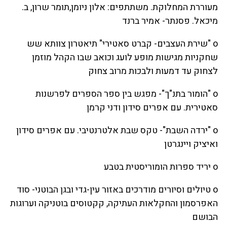
מעוררת המחלוקת. משתתפים: אלון ניומן,תומר שרון, ב.
מיכאל. פסנתר- אמיר ברנד
o "שירת העצבים- קברט סאטירי" תיאטרון צוותא שש
שחקניות מגישות מופע לועג וכואב שבו הקהל מוזמן
לצחוק עד דמעות ולבכות מרוב צחוק
o "הומור בתנ"ך"- מפגש בין ספר הספרים לפרשנות
סאטירית. עם אפרים סידון ודני קרמן
o "ירדה השבת"- טקס שבת אלטרנטיבי. עם אפרים סידון
ואיציק ויינגרטן
o יריד ספרות הומוריסטית בטבע
o טיולים וסיורים מודרכים באזור עין-גדי ובגן הבוטני- סוד
האפרסמון והחקלאות העתיקה, קקטוסים בוטניקה וערוגות
הבושם