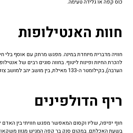
כוס קפה או גלידה טעימה.
חוות האנטילופות
חוויה מדברית מיוחדת במינה. מפגש מרתק עם אוסף בלי חיים
הערבה), בקילומטר ה-133 מאילת, בין מושב יהב למושב צופר. פתוח בכל ימות השבוע.
ריף הדולפינים
חוף יפיפה, שליו וקסום המאפשר מפגש חוויתי בין האדם לד
בשעת האכלתם. במקום סנק בר קפה המגיש מגוון משקאות ו