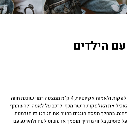
עם הילדים
אם אתם בדרך לאילת נצלו את ההזדמנות לעצור ולפגוש אלפקות ולאמות אקזוטיות, 4 ק"מ ממצפה רמון שוכנת חווה
להאכיל את האלפקות הישר מכף, לרכב על לאמה ולהשתתף
מהנה. במהלך הפסח חוגגים בחווה את חג הגז וזו הזדמנות
על סוסים, בליווי מדריך מוסמך או פשוט לנוח ולהירגע עם