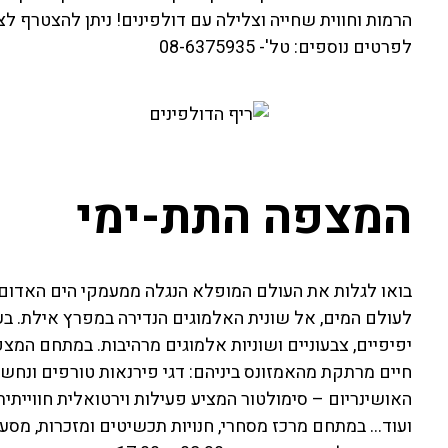
הרמות וחווית שחייה וצלילה עם דולפינים! ניתן להצטרף לצל
לפרטים נוספים: טל'- 08-6375935
המצפה התת-ימי
בואו לגלות את העולם המופלא הנגלה ממעמקי הים האדו
יפיפיים, צבעוניים ושוניות אלמוגים מרהיבות. במתחם המצפה
חיים מרתקת מהאמזונס ביניהם: דגי פירנאות טורפים ונחשי 
האושינריום – סימולטור המציע פעילות וירטואלית חווייתי
ועוד… במתחם מרכז מסחרי, חנויות תכשיטים ומזכרות, מסע