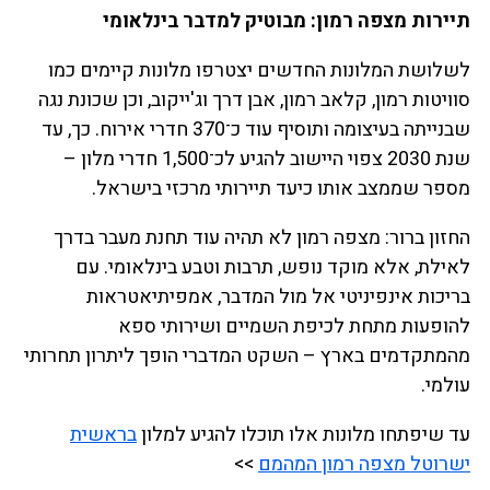
תיירות מצפה רמון: מבוטיק למדבר בינלאומי
לשלושת המלונות החדשים יצטרפו מלונות קיימים כמו
סוויטות רמון, קלאב רמון, אבן דרך וג'ייקוב, וכן שכונת נגה
שבנייתה בעיצומה ותוסיף עוד כ־370 חדרי אירוח. כך, עד
שנת 2030 צפוי היישוב להגיע לכ־1,500 חדרי מלון –
מספר שממצב אותו כיעד תיירותי מרכזי בישראל.
החזון ברור: מצפה רמון לא תהיה עוד תחנת מעבר בדרך
לאילת, אלא מוקד נופש, תרבות וטבע בינלאומי. עם
בריכות אינפיניטי אל מול המדבר, אמפיתיאטראות
להופעות מתחת לכיפת השמיים ושירותי ספא
מהמתקדמים בארץ – השקט המדברי הופך ליתרון תחרותי
עולמי.
עד שיפתחו מלונות אלו תוכלו להגיע למלון
בראשית
ישרוטל מצפה רמון המהמם
>>