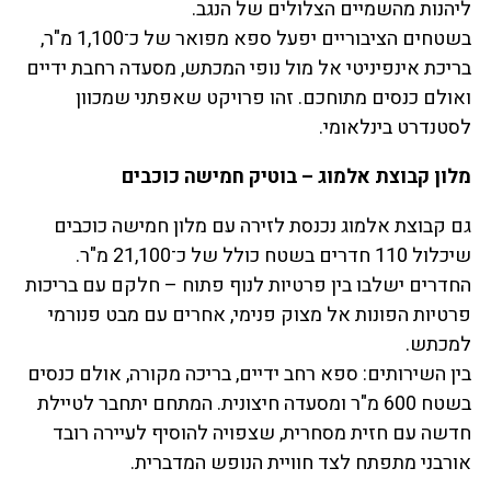
ליהנות מהשמיים הצלולים של הנגב.
בשטחים הציבוריים יפעל ספא מפואר של כ־1,100 מ"ר,
בריכת אינפיניטי אל מול נופי המכתש, מסעדה רחבת ידיים
ואולם כנסים מתוחכם. זהו פרויקט שאפתני שמכוון
לסטנדרט בינלאומי.
מלון קבוצת אלמוג – בוטיק חמישה כוכבים
גם קבוצת אלמוג נכנסת לזירה עם מלון חמישה כוכבים
שיכלול 110 חדרים בשטח כולל של כ־21,100 מ"ר.
החדרים ישלבו בין פרטיות לנוף פתוח – חלקם עם בריכות
פרטיות הפונות אל מצוק פנימי, אחרים עם מבט פנורמי
למכתש.
בין השירותים: ספא רחב ידיים, בריכה מקורה, אולם כנסים
בשטח 600 מ"ר ומסעדה חיצונית. המתחם יתחבר לטיילת
חדשה עם חזית מסחרית, שצפויה להוסיף לעיירה רובד
אורבני מתפתח לצד חוויית הנופש המדברית.