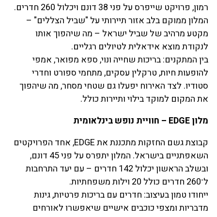
רמון, פרויקט שייפרס על פני 38 דונם ויכלול 260 חדרים.
המלון ממוקם בלב אזור תיירותי על "שביל הצללים" –
מקטע מרהיב של שביל ישראל – מה שיהפוך אותו
לנקודת מוצא אידאלית לטיולים רגליים.
בין המתקנים: בריכות שחייה ונוי, ספא מפואר, אמפי
להופעות חיות, טרקלין עסקים, מתחמי ספורט וחדרי
סטודיו. לצד האירוח יפעלו גם שטחי מסחר, מה שיהפוך
את המקום למוקד בילוי ותיירות כולל.
מלון EDGE – חוויית נופש בינלאומית
קבוצת גשם החזקות מתכננת את EDGE, אחד הפרויקטים
השאפתניים בישראל. המלון יתפרס על פני 45 דונם,
ובשלב הראשון יכלול 142 חדרים – עם יעד התרחבות
ל־260 חדרים כולל 20 וילות משפחתיות.
ייחודו טמון בעיצוב: חדרים עם בריכות פרטיות, גינות
מדבריות ומצפי כוכבים אישיים שיאפשרו לאורחים