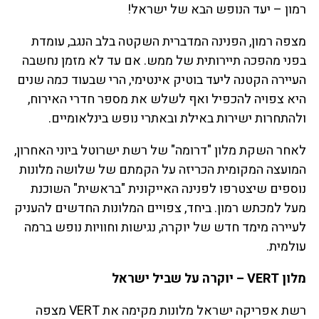
רמון – יעד הנופש הבא של ישראל!
מצפה רמון, הפנינה המדברית השקטה בלב הנגב, עומדת
בפני מהפכה תיירותית של ממש. אם עד לא מזמן נחשבה
העיירה הקטנה ליעד בוטיק אינטימי, הרי שבעוד כמה שנים
היא צפויה להכפיל ואף לשלש את מספר חדרי האירוח,
ולהתחרות ישירות באילת ובאתרי נופש בינלאומיים.
לאחר השקת מלון "דרומה" של רשת ישרוטל ביוני האחרון,
המועצה המקומית הכריזה על הקמתם של שלושה מלונות
נוספים שיצטרפו לפנינה האייקונית "בראשית" השוכנת
מעל למכתש רמון. ביחד, צפויים המלונות החדשים להעניק
לעיירה מימד חדש של יוקרה, נגישות וחוויות נופש ברמה
עולמית.
מלון VERT – יוקרה על שביל ישראל
רשת אפריקה ישראל מלונות מקימה את VERT מצפה