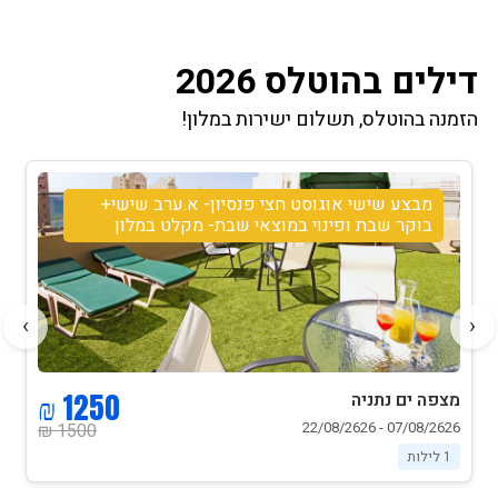
דילים בהוטלס 2026
הזמנה בהוטלס, תשלום ישירות במלון!
מבצע שישי אוגוסט חצי פנסיון- א.ערב שישי+
בוקר שבת ופינוי במוצאי שבת- מקלט במלון
›
‹
1250 ₪
מצפה ים נתניה
07/08/2626 - 22/08/2626
1500 ₪
1 לילות