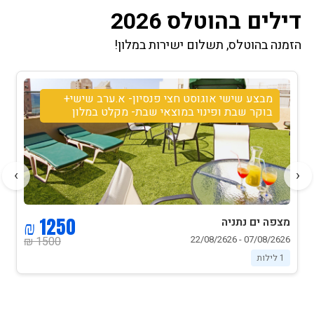
דילים בהוטלס 2026
הזמנה בהוטלס, תשלום ישירות במלון!
מבצע שישי אוגוסט חצי פנסיון- א.ערב שישי+
בוקר שבת ופינוי במוצאי שבת- מקלט במלון
›
‹
1250 ₪
מצפה ים נתניה
07/08/2626 - 22/08/2626
1500 ₪
1 לילות