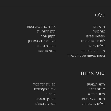
כללי
מי אנחנו
איך משתמשים באתר
צור קשר
תיק ההזמנות
Israel Hotels
תקנון אתר
לוח חופשות חגים
מלונות ברגע האחרון
דילים לאילת
הצהרת נגישות
מדיניות הפרטיות
תנאי שימוש
ביטוח נסיעות פספורטכארד
סוגי אירוח
מלונות בוטיק
מלונות הכל כלול
אירוח כפרי
אירוח בקיבוצים
מלונות ספא
צימרים
מלונות גלאט כשר
ימי כיף וכנסים
דילים למשפחות
מטיילים בעולם