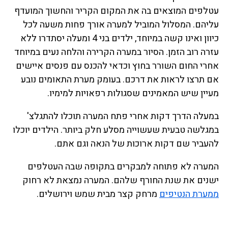
עטלפים המוצאים בה את המקום הקריר והחשוך המועדף
עליהם. המסלול המוביל למערה אורך פחות משעה לכל
כיוון ואינו קשה במיוחד, ילדים בני 4 ומעלה יסתדרו ללא
עזרה רוב הזמן. הסיור במערה הקרירה והלחה נעים במיוחד
אחרי החום השורר בחוץ וכדאי להכנס עם פנסים איישים
אם תרצו לראות את דרכם. בעומק מערת התאומים נובע
מעיין שיש המאמינים שסגולות רפאויות למימיו.
במעלה הדרך דקות אחרי פתח המערה תוכלו להתגלצ'
במגלשה טבעית שעשוייה מסלע חלק ביותר. הילדים יוכלו
להעביר שם דקות ארוכות של הנאה וגם אתם.
המערה לא פתוחה למבקרים בתקופה שבה העטלפים
ישנים את שנת החורף שלהם. המערה נמצאת לא רחוק
ממערת הנטיפים
מרחק קצר מבית שמש וירושלים.