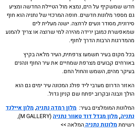
חדש שמשקיף על הים, נמצא מול הטיילת החדשה ומציע
גם מספר מלונות חדשים. חופה המרכזי של נתניה הוא חוף
סירונית, מסודר ונעים לרחצה. ישנה מעלית לים
שמאפשרת כמובן ירידה מהירה למי שרוצה או צריך להמנע
מהמדרגות הרבות הדרך לחוף.
בכל מקום בעיר תשמעו צרפתית, העיר מלאה בקיץ
באורחים קבועים מצרפת שמחיים את עיר החוף ונהנים
בעיקר מהים, השמש והחול החם.
האזור הדרום מערבי ליד פולג המכונה עיר ימים גם הוא
הולך ונבנה ובקרוב יפתח שם קניון גדול.
המלונות המומלצים בעיר:
מלון רמדה נתניה
,
מלון איילנד
נתניה
,
מלון מגדל דוד טאוור נתניה
(M GALLERY),
רשימת
מלונות נתניה
המלאה >>