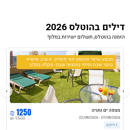
דילים בהוטלס 2026
הזמנה בהוטלס, תשלום ישירות במלון!
מבצע שישי אוגוסט חצי פנסיון- א.ערב שישי+
בוקר שבת ופינוי במוצאי שבת- מקלט במלון
›
‹
1250 ₪
מצפה ים נתניה
07/08/2626 - 22/08/2626
1500 ₪
1 לילות