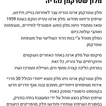
מלון שטרקמן נהריה
מלון שטרקמן ארנה נהריה עבר לאחרונה בנייה, חידוש,
שיפוץ וריהוט מחדש .מלון ארנה נהריה הוקם בשנת 1959
ומאז ומתמיד היווה מלון נופש פסטורלי לתיירים , משפחות
ואוהבי שלווה.כיום
המלון מנוהל ע"י בנות הדור השלישי של משפחת
שטרקמן.
מיקומו של מלון ארנה באחד האזורים השקטים
והיוקרתיים של נהריה, כל זאת
במרחק הליכה קצרה מחוף הים, הטיילת וממרכז העיר.
מלון שטרקמן ארנה הינו מלון נושא ייחודי הכולל 30 חדרי
אירוח מטופחים וייחודיים, מתוכם נבנה אגף חדרים חדש
בקונספט היסטורי ומפנק כאחד.
שיפוץ המלון בוצע ונוהל על ידי המעצבת בתיה בוכניק,
במסגרת השיפוץ שוחזרו וחודשו חלק מהפריטים הישנים