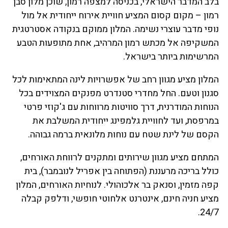
בלב המדבר הישראלי, בכניסה למצפה רמון, שוכן מלון סבן
רמון – מקום קסום המציע חוויית אירוח ייחודית אל מול
נופי מדבר עוצרי נשימה. המלון ממוקם בנקודה אסטרטגית
המשקיפה אל מכתש רמון המרהיב, אחת מתופעות הטבע
המרשימות ביותר בישראל.
המלון מציע מגוון רחב של אפשרויות לינה המתאימות לכל
סגנון וטעם. החל מחדרי סטנדרט מפנקים המצוידים בכל
הנוחות המודרנית, דרך סוויטות מרווחות עם ג'קוזי פרטי
במרפסת, ועד לחוויית גלמפינג ייחודית המשלבת את
הקסם של לינת שטח עם נוחות מלונאית ברמה גבוהה.
המתחם מציע מגוון שירותים ומתקנים לרווחת האורחים,
כולל בריכה מרעננת (הפתוחה בין אפריל לנובמבר), בית
קפה מזמין, וסנאק בר אלכוהולי. לנוחיות האורחים, המלון
מציע חניה חינם, אינטרנט אלחוטי חופשי, ודלפק קבלה
24/7.