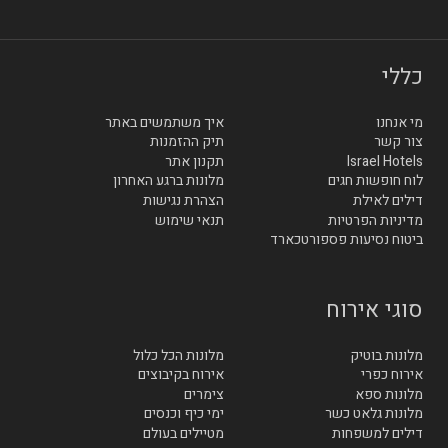
כללי
מי אנחנו
איך משתמשים באתר
צור קשר
תיק ההזמנות
Israel Hotels
תקנון אתר
לוח חופשות חגים
מלונות ברגע האחרון
דילים לאילת
הצהרת נגישות
מדיניות הפרטיות
תנאי שימוש
ביטוח נסיעות פספורטכארד
סוגי אירוח
מלונות בוטיק
מלונות הכל כלול
אירוח כפרי
אירוח בקיבוצים
מלונות ספא
צימרים
מלונות גלאט כשר
ימי כיף וכנסים
דילים למשפחות
מטיילים בעולם