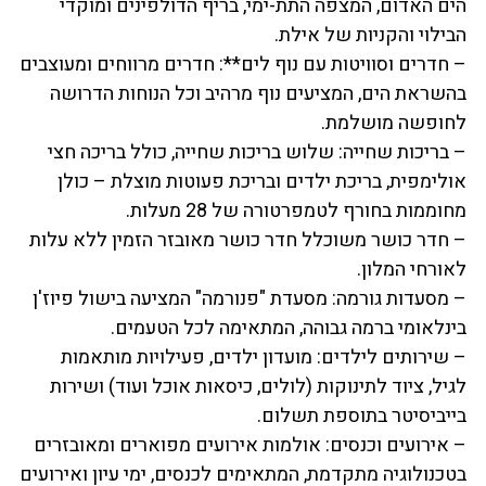
הים האדום, המצפה התת-ימי, בריף הדולפינים ומוקדי
הבילוי והקניות של אילת.
– חדרים וסוויטות עם נוף לים**: חדרים מרווחים ומעוצבים
בהשראת הים, המציעים נוף מרהיב וכל הנוחות הדרושה
לחופשה מושלמת.
– בריכות שחייה: שלוש בריכות שחייה, כולל בריכה חצי
אולימפית, בריכת ילדים ובריכת פעוטות מוצלת – כולן
מחוממות בחורף לטמפרטורה של 28 מעלות.
– חדר כושר משוכלל חדר כושר מאובזר הזמין ללא עלות
לאורחי המלון.
– מסעדות גורמה: מסעדת "פנורמה" המציעה בישול פיוז'ן
בינלאומי ברמה גבוהה, המתאימה לכל הטעמים.
– שירותים לילדים: מועדון ילדים, פעילויות מותאמות
לגיל, ציוד לתינוקות (לולים, כיסאות אוכל ועוד) ושירות
בייביסיטר בתוספת תשלום.
– אירועים וכנסים: אולמות אירועים מפוארים ומאובזרים
בטכנולוגיה מתקדמת, המתאימים לכנסים, ימי עיון ואירועים