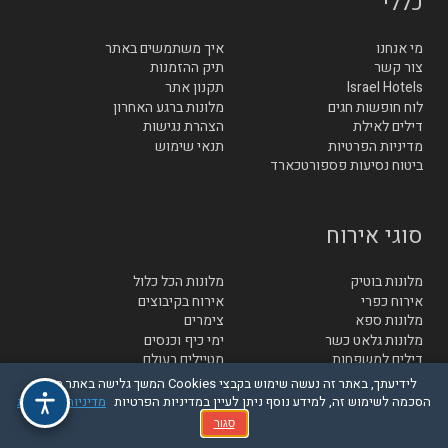
כללי
מי אנחנו
איך משתמשים באתר
צור קשר
תיק ההזמנות
Israel Hotels
תקנון אתר
לוח חופשות חגים
מלונות ברגע האחרון
דילים לאילת
הצהרת נגישות
מדיניות הפרטיות
תנאי שימוש
ביטוח נסיעות פספורטכארד
סוגי אירוח
מלונות בוטיק
מלונות הכל כלול
אירוח כפרי
אירוח בקיבוצים
מלונות ספא
צימרים
מלונות גלאט כשר
ימי כיף וכנסים
דילים למשפחות
מטיילים בעולם
לידיעתך, באתר זה נעשה שימוש בקבצי Cookies המשך גלישה באתר מהווה
הסכמה לשימוש זה, למידע נוסף ניתן לעיין במדיניות הפרטיות
מדיניות הפרטיות
מלונות
סגור