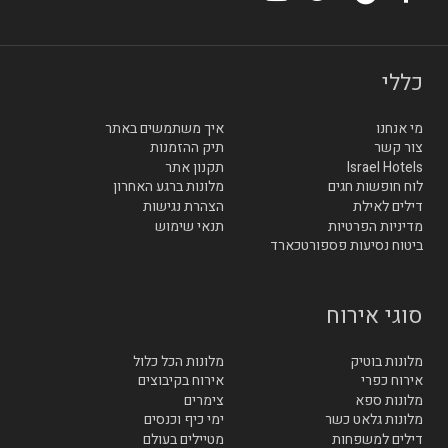
כללי
מי אנחנו
איך משתמשים באתר
צור קשר
תיק ההזמנות
Israel Hotels
תקנון אתר
לוח חופשות חגים
מלונות ברגע האחרון
דילים לאילת
הצהרת נגישות
מדיניות הפרטיות
תנאי שימוש
ביטוח נסיעות פספורטכארד
סוגי אירוח
מלונות בוטיק
מלונות הכל כלול
אירוח כפרי
אירוח בקיבוצים
מלונות ספא
צימרים
מלונות גלאט כשר
ימי כיף וכנסים
דילים למשפחות
מטיילים בעולם