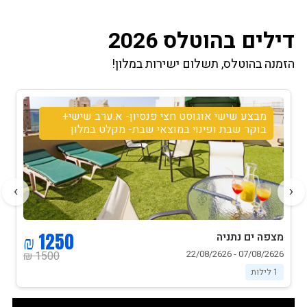
דילים בהוטלס 2026
הזמנה בהוטלס, תשלום ישירות במלון!
מבצע שישי אוגוסט חצי פנסיון- א.ערב שישי+
בוקר שבת ופינוי במוצאי שבת- מקלט במלון
›
‹
1250 ₪
מצפה ים נתניה
07/08/2626 - 22/08/2626
1500 ₪
1 לילות