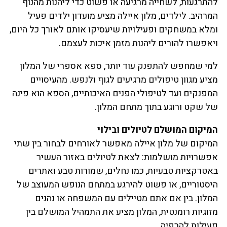
להתרגעות, לשחייה מרגיעה או פשוט כדי ליהנות מהנוף
המרהיב. לילדים, מלון איילה מציע מועדון ילדים פעיל
ומלא במשחקים ופעילויות שיעסיקו אותם לאורך כל היום,
ויאפשרו להורים ליהנות מזמן איכות לעצמם.
למי שמחפש להתפנק עוד יותר, ספא אספרי של המלון
מציע מגוון טיפולים מרגיעים לגוף ולנפש. מהעיסויים
המפנקים ועד לטיפולי הפנים האיכותיים, הספא הוא פינה
של שקט ורוגע בתוך מתחם המלון.
המיקום המושלם לטיולים ובילוי
המיקום של מלון איילה מאפשר לאורחים לבחור בין שתי
אפשרויות מושלמות: לצאת לטיולים באזור העשיר
באטרקציות טבעיות, כמו נחלים, שמורות טבע ואתרים
היסטוריים, או פשוט להירגע במתחם הנופש המעוצב של
המלון. בין אם אתם מטיילים עם המשפחה או נהנים
מזוגיות רומנטית, המלון מציע את התמהיל המושלם בין
פעילות להרפיה.