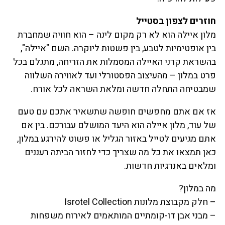
חוזרים לצפון בסטייל
מלון איילה הוא לא רק מקום לינה – הוא חוויה שמחברת
בין אופטימיות לטבע, בין פשטות ליוקרה. השם "איילה",
בהשראת קרני האיילה המסמלות את הזריחה, מתגלם בכל
פרט במלון – מהעיצוב הפסטורלי ועד לאווירה השלווה
שמבטיחה התחלה חדשה ומלאת השראה לכל אורח.
אז אם אתם מחפשים חופשה שתשאיר אתכם עם טעם
של עוד, מלון איילה הוא היעד המושלם עבורכם. בין אם
אתם מגיעים לטייל באזור הגליל או פשוט להירגע במלון,
כאן תמצאו את כל מה שצריך כדי לחזור הביתה רעננים
ומלאים באנרגיות חדשות.
מה במלון?
– חלק מקבוצת מלונות Isrotel Collection
– מבני אבן דו-קומתיים המותאמים לאירוח משפחות