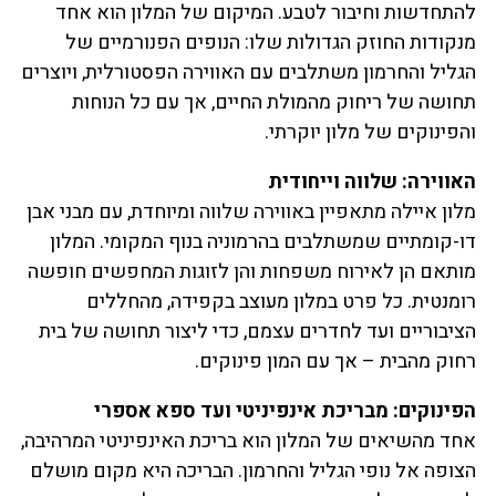
להתחדשות וחיבור לטבע. המיקום של המלון הוא אחד
מנקודות החוזק הגדולות שלו: הנופים הפנורמיים של
הגליל והחרמון משתלבים עם האווירה הפסטורלית, ויוצרים
תחושה של ריחוק מהמולת החיים, אך עם כל הנוחות
והפינוקים של מלון יוקרתי.
האווירה: שלווה וייחודית
מלון איילה מתאפיין באווירה שלווה ומיוחדת, עם מבני אבן
דו-קומתיים שמשתלבים בהרמוניה בנוף המקומי. המלון
מותאם הן לאירוח משפחות והן לזוגות המחפשים חופשה
רומנטית. כל פרט במלון מעוצב בקפידה, מהחללים
הציבוריים ועד לחדרים עצמם, כדי ליצור תחושה של בית
רחוק מהבית – אך עם המון פינוקים.
הפינוקים: מבריכת אינפיניטי ועד ספא אספרי
אחד מהשיאים של המלון הוא בריכת האינפיניטי המרהיבה,
הצופה אל נופי הגליל והחרמון. הבריכה היא מקום מושלם