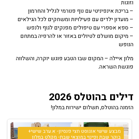
וזוגות
– בריכת אינפיניטי עם נוף פנורמי לגליל והחרמון
– מועדון ילדים עם פעילויות ומשחקים לכל הגילאים
– ספא אספרי עם טיפולים מפנקים לגוף ולנפש
– מיקום מושלם לטיולים באזור או להרפיה במתחם
הנופש
מלון איילה – המקום שבו הטבע פוגש יוקרה, והשלווה
פוגשת השראה.
דילים בהוטלס 2026
הזמנה בהוטלס, תשלום ישירות במלון!
מבצע שישי אוגוסט חצי פנסיון- א.ערב שישי+
בוקר שבת ופינוי במוצאי שבת- מקלט במלון