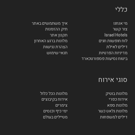
כללי
מי אנחנו
איך משתמשים באתר
צור קשר
תיק ההזמנות
Israel Hotels
תקנון אתר
לוח חופשות חגים
מלונות ברגע האחרון
דילים לאילת
הצהרת נגישות
מדיניות הפרטיות
תנאי שימוש
ביטוח נסיעות פספורטכארד
סוגי אירוח
מלונות בוטיק
מלונות הכל כלול
אירוח כפרי
אירוח בקיבוצים
מלונות ספא
צימרים
מלונות גלאט כשר
ימי כיף וכנסים
דילים למשפחות
מטיילים בעולם