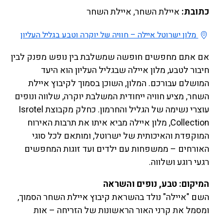
כתובת:
איילת השחר, איילת השחר
מלון ישרוטל איילה – חוויה של יוקרה וטבע בגליל העליון
אם אתם מחפשים חופשה שמשלבת בין נופש מפנק לבין
חיבור לטבע, מלון איילה שבגליל העליון הוא היעד
המושלם עבורכם. המלון, השוכן בסמוך לקיבוץ איילת
השחר, מציע חוויה ייחודית המשלבת יוקרה, שלווה ונופים
עוצרי נשימה של הגליל והחרמון. כחלק מקבוצת Isrotel
Collection, מלון איילה מביא איתו את תרבות האירוח
המוקפדת והאיכותית של ישרוטל, ומותאם לכל סוגי
האורחים – ממשפחות עם ילדים ועד זוגות המחפשים
רגעי רוגע ושלווה.
המיקום: טבע, נופים והשראה
השם "איילה" נולד בהשראת קיבוץ איילת השחר הסמוך,
ומסמל את קרני האור הראשונות של הזריחה – אות