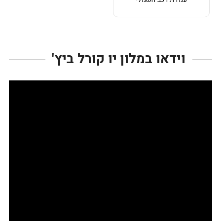
וידאו במלון יו קורל ביץ'