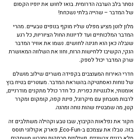
נסתר בלב הערבה הדרומית. בואו לחוש את יופיו הקסום
של המדבר – שהייה בלתי נשכחת!
מלון לוטן מציע מפלט שליו מוקף בנופים טבעיים. מהרי
המדבר המלכותיים ועד לדיונות החול הציוריות, כל רגע
שנבלה כאן הוא חגיגה לחושים. נשמו את אוויר המדבר
הנקי, הקשיבו ללחישות הרוח, וחוו את השלווה המאושרת
שרק המדבר יכול לספק.
חדרי האירוח המעוצבים בקפידה משרים שילוב מושלם
של נוחות ואסתטיקה בהשראת המדבר. מעוטרים בטיח בוץ
אומנותי, אלגנטיות כפרית. כל חדר כולל מתקנים מודרניים,
לרבות מטבחון עם מיקרוגל, פינת קפה, קומקום ומקרר
קטן, מה שמבטיח שהות נוחה ומהנה.
חקור את נפלאות הקיבוץ, שבו טבע וקהילה משתלבים זה
בזה. טבלו את עצמכם ב-Eco-Fun, פארק אקולוגי תוסס
מלא בגנים צבעוניים, פעילויות מרתקות ומגרש משחקים