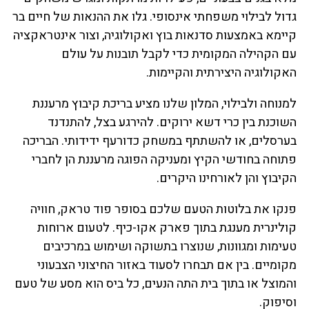
גדול לבילוי משפחתי אינסופי. גלו את ההנאות של חיים בר
קיימא באמצעות סדנאות בוץ ואקולוגיה, וצור אינטראקציה
עם הקהילה המקומית כדי לקבל תובנות על עולם
האקולוגיה היצירתית והקיימות.
למנוחה ולבילוי, המלון שלנו מציע בריכת קיבוץ מרעננת
השוכנת בין כרי דשא ירוקים. להירגע בצל, להתנדנד
בערסלים, או להשתתף במשחק כדורעף ידידותי. הבריכה
פתוחה בחודשי הקיץ ומעניקה הפוגה מרעננת הן לחברי
הקיבוץ והן לאורחינו היקרים.
פנקו את בלוטות הטעם שלכם בסופר פוד טראק, חוויה
קולינרית מענגת בתוך פארק אקו-כיף. לטעום ארוחות
טעימות ומגוונות, שנוצרו בתשוקה ושימוש במרכיבים
מקומיים. בין אם תבחרו לסעוד באזור החיצוני הצבעוני
והמוצל או בתוך בית התה הנעים, כל ביס הוא מסע של טעם
וסיפוק.