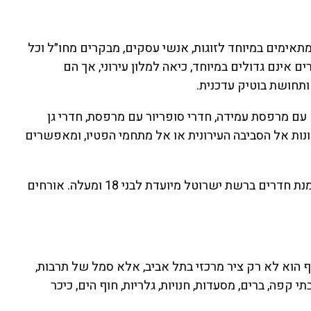
יכלי ייחודי, המתאימים במיוחד לזוגות, אנשי עסקים, מבקרים מחו״ל וכל
 אינם גדולים במיוחד, כיאה למלון עירוני, אך הם
ותחושת בוטיק עדכנית.
ם עם מרפסת עמידה, חדרי סופריור עם מרפסת, חדרי גן
נות אל הסביבה העירונית או אל מתחמי הפטיו, ומאפשרים
חשוב לדעת: המלון מארח ילדים מגיל 10 ומעלה בלבד, והזמנת חדרים ברשת ישרוטל מיועדת לבני 18 ומעלה. אורחים
וף הוא לא רק ציר מרכזי בתל אביב, אלא סמל של תרבות,
י קפה, ברים, מסעדות, חנויות, גלריות, חוף הים, כיכר