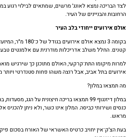
לצד הבריכה נמצא לאונג׳ מרשים, שמתאים לבילוי רגוע במ
הרחובות והבניינים של העיר.
אולם אירועים ייחודי בלב העיר
בקומה 3 נמצא אולם 
קטנים. החלל משלב אדריכלות מודרנית עם אלמנטים טבעיים
למרות מיקומו התת־קרקעי, האולם מתוכנן כך שירגיש מואר,
אירועים בתל אביב, אבל רוצה משהו פחות סטנדרטי ויותר מע
מה תמצאו במלון?
במלון דיזנגוף 99 תמצאו בריכה חיצונית על הגג, 
כנסים ושירותי כביסה. המלון אינו כשר, ולא ניתן להכניס א
מראש.
בעת הצ׳ק־אין יחויב כרטיס האשראי של האורח בסכום פיקד