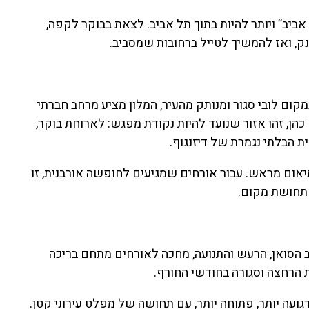
ביב” ויותר להיות בתוך תל אביב. לצאת בבוקר לקפה,
נק, ואז להמשיך לטייל ברחובות שמסביב.
עותי מהחוויה. במקום לובי סגור ומנותק מהעיר, המלון מציע מרחב חברתי
הן, זהו אזור שנועד להיות נקודת מפגש: לארוחת בוקר,
ת הבלתי נגמרת של דיזנגוף.
הבוקר מוגשת מדי יום בין השעות 07:30–10:30, בתיאום מראש. עבור אורחים שמגיעים לחופשה אורבנית, זו
ה תחושת מקום.
 הסואן, הרעש והתנועה, מחכה לאורחים מתחם בריכה
ת הרחצה וסגורה בחודשי החורף.
של הרחוב: רגועה יותר, פתוחה יותר, עם תחושה של מפלט עירוני קטן.