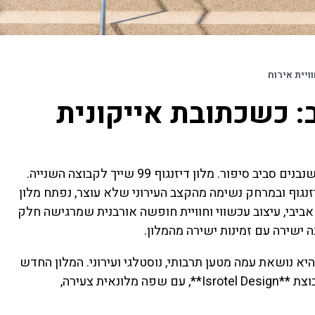
 99 תל אביב: כשכתובת אייקונית
יש מלונות שנולדים כדי לספק מקום לישון בו, ויש מלונות שנבנים סביב סיפור. מלון דיזנגוף 99 שייך לקבוצה השנייה.
יזנגוף ובמרחק נשימה מהקצב העירוני שלא עוצר, נפתח מלון
ביבי, עיצוב עכשווי וחוויית חופשה אורבנית שמרגישה חלק
בור רבים היא נושאת עמה מטען תרבותי, נוסטלגי ועירוני. המלון החדש
לוקח את המקום הזה ומעניק לו חיים מחודשים, כחלק מקבוצת **Isrotel Design**, עם שפה מלונאית צעירה,