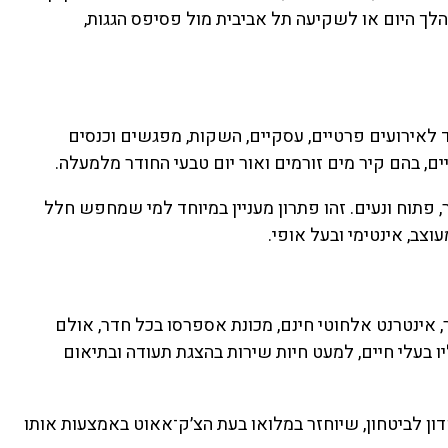
הלך היום או לשקיעה תל אביבית מול פסיפס הגגות,
אירועים בגודל של כ־180 מ״ר, המיועד לאירועים פרטיים, עסקיים, השקות, מפגשים וכנסים
, בהם קיר מים זורמים ואור יום טבעי החודר מלמעלה.
 פתוח ונעים. זהו פתרון מעניין במיוחד למי שמחפש חלל
וצב, אינטימי ובעל אופי.
מסעדות, בר, אינטרנט אלחוטי חינם, מכונת אספרסו בכל חדר, אולם
ליו בעלי חיים, למעט חיות שירות בהצגת תעודה ובתיאום
ון לביטחון, שיוחזר במלואו בעת הצ׳ק־אאוט באמצעות אותו