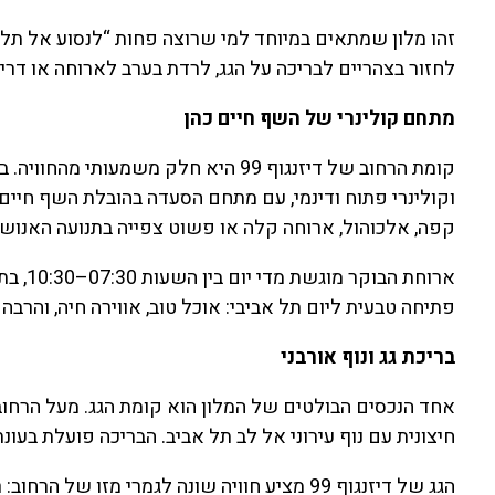
זהו מלון שמתאים במיוחד למי שרוצה פחות “לנסוע אל תל א
לחזור בצהריים לבריכה על הגג, לרדת בערב לארוחה או דרי
מתחם קולינרי של השף חיים כהן
קומת הרחוב של דיזנגוף 99 היא חלק משמ
וקולינרי פתוח ודינמי, עם מתחם הסעדה בהובלת השף חיים כ
קפה, אלכוהול, ארוחה קלה או פשוט צפייה בתנועה האנושי
ארוחת 
פתיחה טבעית ליום תל אביבי: אוכל טוב, אווירה חיה, והרב
בריכת גג ונוף אורבני
אחד הנכסים הבולטים של המלון הוא קומת הגג. מעל הרחוב
חיצונית עם נוף עירוני אל לב תל אביב. הבריכה פועלת בעונ
הגג של דיזנגוף 99 מציע חוויה שונה לגמרי מזו 