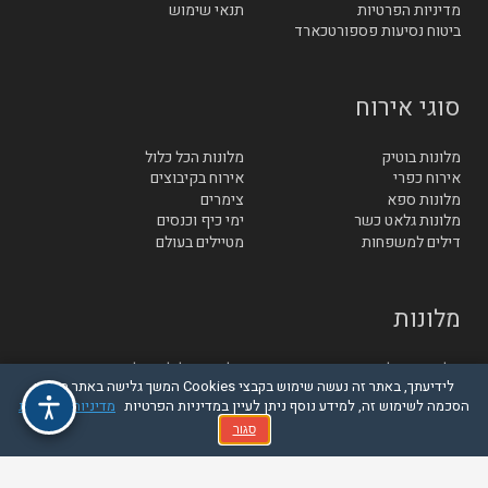
מדיניות הפרטיות
תנאי שימוש
ביטוח נסיעות פספורטכארד
סוגי אירוח
מלונות בוטיק
מלונות הכל כלול
אירוח כפרי
אירוח בקיבוצים
מלונות ספא
צימרים
מלונות גלאט כשר
ימי כיף וכנסים
דילים למשפחות
מטיילים בעולם
מלונות
מלונות באילת
מלונות בגליל והגולן
לידיעתך, באתר זה נעשה שימוש בקבצי Cookies המשך גלישה באתר מהווה
מלונות סובב כנרת
מלונות בטבריה
הסכמה לשימוש זה, למידע נוסף ניתן לעיין במדיניות הפרטיות
מדיניות הפרטיות
מלונות בחיפה
מלונות בנתניה
מלונות בתל אביב
מלונות בירושלים
סגור