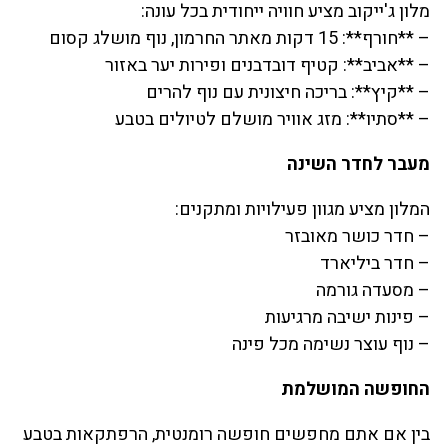
מלון ג'ייקוב מציע חוויה ייחודית בכל עונה:
– **חורף**: 15 דקות מאתר החרמון, נוף מושלג קסום
– **אביב**: קטיף דובדבנים ופירות יער באזור
– **קיץ**: בריכה חיצונית עם נוף להרים
– **סתיו**: מזג אוויר מושלם לטיולים בטבע
מעבר לחדר השינה
המלון מציע מגוון פעילויות ומתקנים:
– חדר כושר מאובזר
– חדר ביליארד
– מסעדה גורמה
– פינות ישיבה מרגיעות
– נוף עוצר נשימה מכל פינה
החופשה המושלמת
בין אם אתם מחפשים חופשה רומנטית, הרפתקאות בטבע