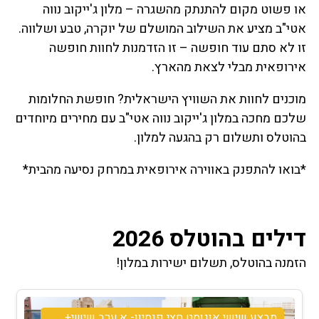
או פשוט מקום להתנתק מהשגרה – מלון ג'ייקוב נווה
אטי"ב מציע את השילוב המושלם של יוקרה, טבע ושלווה.
זו לא סתם עוד חופשה – זו הזדמנות לחוות חופשה
אירופאית מבלי לצאת מהארץ.
מוכנים לחוות את השוויץ הישראלית? חופשת החלומות
שלכם מחכה במלון ג'ייקוב נווה אטי"ב עם מחירים מיוחדים
בהוטלס ותשלום רק בהגעה למלון.
*בואו להתפנק באווירה אירופאית במרחק נסיעה מהבית*
דילים בהוטלס 2026
הזמנה בהוטלס, תשלום ישירות במלון!
מבצע שישי אוגוסט חצי פנסיון- א.ערב שישי+