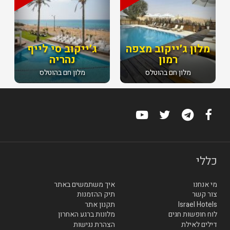
מלון ג׳ייקוב מצפה
ג׳ייקוב סי לייף
רמון
נהריה
מלון חם בהוטלס
מלון חם בהוטלס
כללי
מי אנחנו
איך משתמשים באתר
צור קשר
תיק ההזמנות
Israel Hotels
תקנון אתר
לוח חופשות חגים
מלונות ברגע האחרון
דילים לאילת
הצהרת נגישות