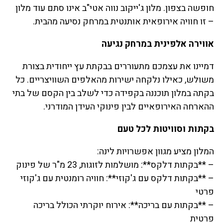
חופשה בצפון. מלון ג'ייקוב נווה אטי"ב אינו סתם עוד מלון
– זו חוויה אירופאית אותנטית במרחק נסיעה מהבית.
אווירה אלפינית במרחק נגיעה
דמיינו את עצמכם מתעוררים בבקתת עץ ייחודית בצורת
משולש, כאילו נלקחה ישירות מהאלפים השוויצריים. כל
בקתה במלון תוכננה בקפידה כדי לשלב בין הקסם של בתי
ההארחה האירופאיים לבין פינוקי העידן המודרני.
בקתות וסוויטות לכל טעם
המלון מציע מגוון אפשרויות לינה:
– **בקתות דלקס**: מושלמות לזוגות, 23 מ"ר של פינוק
– **בקתות דלקס עם ג'קוזי**: חוויה רומנטית עם ג'קוזי
פרטי
– **בקתות עם בריכה**: אירוח יוקרתי הכולל בריכה
פרטית