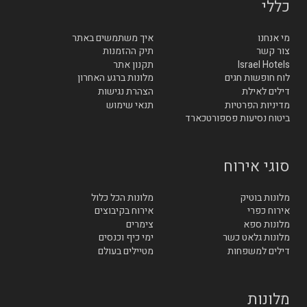
כללי
מי אנחנו
איך משתמשים באתר
צור קשר
תיק ההזמנות
Israel Hotels
תקנון אתר
לוח חופשות חגים
מלונות ברגע האחרון
דילים לאילת
הצהרת נגישות
מדיניות הפרטיות
תנאי שימוש
ביטוח נסיעות פספורטכארד
סוגי אירוח
מלונות בוטיק
מלונות הכל כלול
אירוח כפרי
אירוח בקיבוצים
מלונות ספא
צימרים
מלונות גלאט כשר
ימי כיף וכנסים
דילים למשפחות
מטיילים בעולם
מלונות