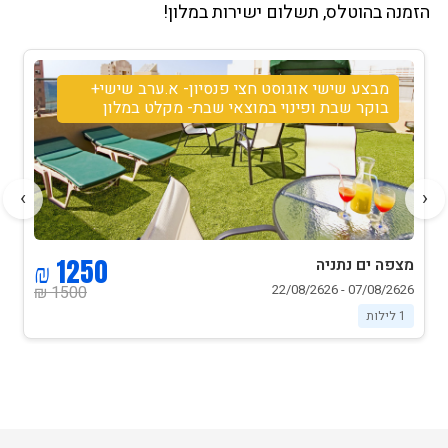
הזמנה בהוטלס, תשלום ישירות במלון!
מבצע שישי אוגוסט חצי פנסיון- א.ערב שישי+
בוקר שבת ופינוי במוצאי שבת- מקלט במלון
›
‹
1250 ₪
מצפה ים נתניה
07/08/2626 - 22/08/2626
1500 ₪
1 לילות