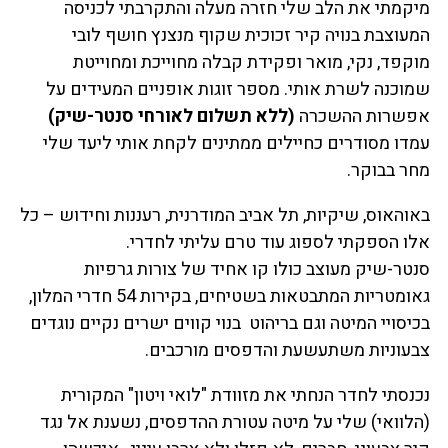
מיקמתי את הלב שלי חזרה מעלה והתקרבתי לכניסה
המעוצבת בנויה קיר זכוכית שקוף מנצנץ חושף לובי
מוקפד, נקי, מואר ופקידת קבלה מחוייכת ומחוייטת
שמוכנה לשרת אותי. מספר זוגות אופניים המעידים על
אפשרות ההשכרה
(ללא תשלום לאורחי סנטר-שיק)
עמדו מסודרים כחיילים ממתינים לקחת אותי ליעד שלי
מחר בבוקר.
באוהאוס, שיקיות, תל אביב המודרנית, רעננות וחידוש – כל
אלו הספקתי לספוג עוד טרם עליתי לחדרי.
סנטר-שיק מעוצב כולו קו אחיד של צורות גרפיות
גאומטריות המתבטאות בשטיחים, בקירות 54 חדרי המלון,
בכיסויי המיטה וגם בריהוט בנוי קווים ישרים נקיים נוגדים
צבעוניות משתעשעת והדפסים מורכבים.
נכנסתי לחדר הנחתי את מזוודת "לואי ויטון" המקורית
(הלוואי) שלי על מיטה עטורת ההדפסים, נשענת אל נגד