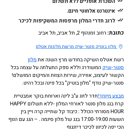
השכרת אופניים ללא תשלום
אינטרנט אלחוטי חינם.
לרוב חדרי המלון מרפסות המשקיפות לכיכר
כתובת:
רחוב זמנהוף 2, תל אביב, תל אביב
מלון בוטיק סנטר-שיק מרשת מלונות אטלס
רשת אטלס השיקה בחודש מרץ השנה את
מלון
סנטר-שיק
המשודרג וללא ספק התעלתה על עצמה בכל
הקשור לעיצוב, אווירה, שירות הצוות והמיקום המושלם!
סנטר-שיק נודף "מלון בוטיק" בכל פינה ובכל רהיט.
מבצע מיוחד!
חדר לזוג ע"ב לינה וארוחת בוקר אמבטיית
קרח בגג מלון סנטר לאורחי המלון -ללא תשלום HAPPY
HOUR מסורתי הכולל : כיבוד קל שתייה קרה ויין בין
השעות 17:00-19:00 בגג של מלון סינמה . – הגג עם הנוף
הכי יפה לכיוון לכיכר דיזנגוף