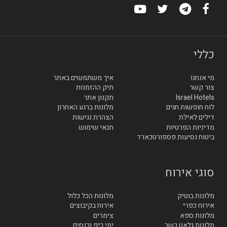
כללי
מי אנחנו
איך משתמשים באתר
צור קשר
תיק ההזמנות
Israel Hotels
תקנון אתר
לוח חופשות חגים
מלונות ברגע האחרון
דילים לאילת
הצהרת נגישות
מדיניות הפרטיות
תנאי שימוש
ביטוח נסיעות פספורטכארד
סוגי אירוח
מלונות בוטיק
מלונות הכל כלול
אירוח כפרי
אירוח בקיבוצים
מלונות ספא
צימרים
מלונות גלאט כשר
ימי כיף וכנסים