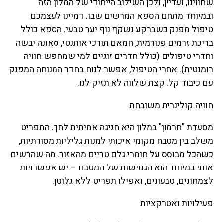
שחווינו, ועדיין, ולכן השילוב הייחודי של המלון הזה
ובמיוחד מתחם הספא המרשים שבו. דמיינו לעצמכם
טיפול מפנק כשברקע נשקף נוף יער טבעי. הספא כולל
בריכת זרמים פנורמית, חמאם תורכי אותנטי, סאונה יבשה
וחדרי טיפולים (כולל חדרים זוגיים למי שמחפש חוויה
רומנטית). אחרי הטיפול, אפשר לנוח בחדר המנוחה המפנק
עם כיבוד קל. קצת שלווה לא תזיק לנו.
חוויה קולינרית משובחת
מסעדת "חרמון" במלון היא חגיגה אמיתית לחך. התפריט
משלב בין מטבח מקומי איכותי למנות גליליות מסורתיות,
כשהכל מבוסס על חומרי גלם טריים מהאזור. מה שהרשים
אותי במיוחד הוא הגמישות של המטבח – יש אפשרויות
לצמחונים, טבעונים, ואפילו תפריט ללא גלוטן.
פעילויות ואטרקציות