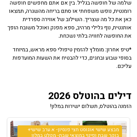
שלמה של חופשה בגליל. בין אם אתם מחפשים חופשה
רומנטית, נופש משפחתי או סתם בריחה מהשגרה, תמצאו
כאן את כל מה שצריך. השילוב של אווירה ספרדית
אותנטית, נוף גלילי מרהיב, ספא מפנק ואוכל משובח הופך
את החופשה לחוויה בלתי נשכחת.
*טיפ אחרון: מומלץ להזמין טיפולי ספא מראש, במיוחד
בסופי שבוע ובחגים, כדי להבטיח את השעות המועדפות
עליכם.
דילים בהוטלס 2026
הזמנה בהוטלס, תשלום ישירות במלון!
מבצע אוגוסט לזוג לינה וארוחת בוקר