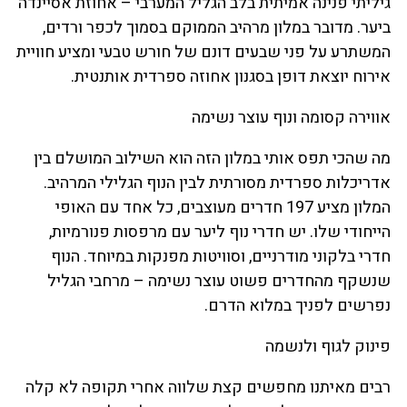
גיליתי פנינה אמיתית בלב הגליל המערבי – אחוזת אסיינדה
ביער. מדובר במלון מרהיב הממוקם בסמוך לכפר ורדים,
המשתרע על פני שבעים דונם של חורש טבעי ומציע חוויית
אירוח יוצאת דופן בסגנון אחוזה ספרדית אותנטית.
אווירה קסומה ונוף עוצר נשימה
מה שהכי תפס אותי במלון הזה הוא השילוב המושלם בין
אדריכלות ספרדית מסורתית לבין הנוף הגלילי המרהיב.
המלון מציע 197 חדרים מעוצבים, כל אחד עם האופי
הייחודי שלו. יש חדרי נוף ליער עם מרפסות פנורמיות,
חדרי בלקוני מודרניים, וסוויטות מפנקות במיוחד. הנוף
שנשקף מהחדרים פשוט עוצר נשימה – מרחבי הגליל
נפרשים לפניך במלוא הדרם.
פינוק לגוף ולנשמה
רבים מאיתנו מחפשים קצת שלווה אחרי תקופה לא קלה