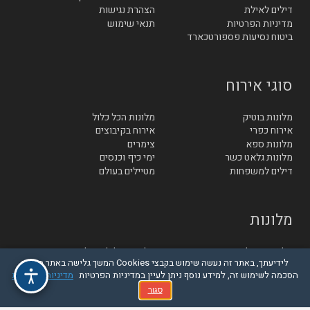
דילים לאילת
הצהרת נגישות
מדיניות הפרטיות
תנאי שימוש
ביטוח נסיעות פספורטכארד
סוגי אירוח
מלונות בוטיק
מלונות הכל כלול
אירוח כפרי
אירוח בקיבוצים
מלונות ספא
צימרים
מלונות גלאט כשר
ימי כיף וכנסים
דילים למשפחות
מטיילים בעולם
מלונות
מלונות באילת
מלונות בגליל והגולן
לידיעתך, באתר זה נעשה שימוש בקבצי Cookies המשך גלישה באתר מהווה
מלונות סובב כנרת
מלונות בטבריה
הסכמה לשימוש זה, למידע נוסף ניתן לעיין במדיניות הפרטיות
מדיניות הפרטיות
מלונות בחיפה
מלונות בנתניה
מלונות בתל אביב
מלונות בירושלים
סגור