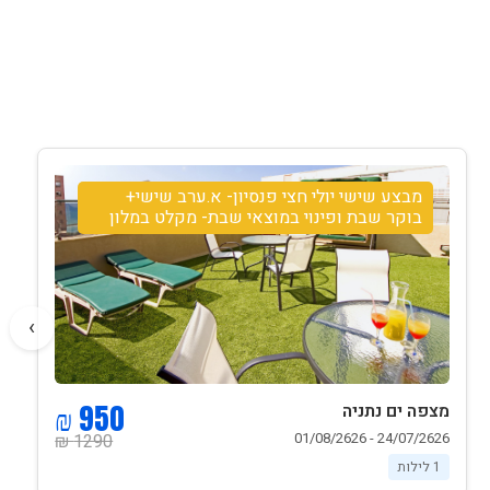
מבצע שישי יולי חצי פנסיון- א.ערב שישי+
בוקר שבת ופינוי במוצאי שבת- מקלט במלון
›
950 ₪
מצפה ים נתניה
24/07/2626 - 01/08/2626
1290 ₪
1 לילות